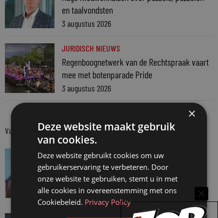
en taalvondsten
3 augustus 2026
JURIDISCH NIEUWS
Regenboognetwerk van de Rechtspraak vaart
mee met botenparade Pride
3 augustus 2026
×
Deze website maakt gebruik
Van onze kennispartners
van cookies.
VAN ONZE KENNISPARTNERS
Deze website gebruikt cookies om uw
Van praktijk naar bewijs: hoe onderbouw je
gebruikerservaring te verbeteren. Door
onze website te gebruiken, stemt u in met
keuzes tijdens een Wwft-audit?
alle cookies in overeenstemming met ons
7 augustus 2026
Cookiebeleid.
Privacy Policy