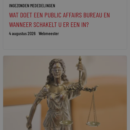
INGEZONDEN MEDEDELINGEN
WAT DOET EEN PUBLIC AFFAIRS BUREAU EN
WANNEER SCHAKELT U ER EEN IN?
4 augustus 2026
Webmeester