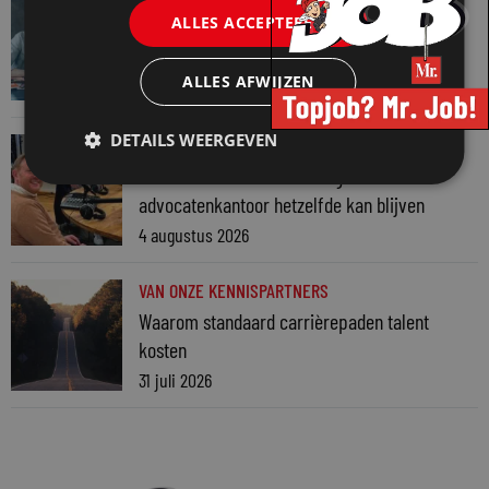
VAN ONZE KENNISPARTNERS
ALLES ACCEPTEREN
Werkdruk zegt meer dan urennormen
7 augustus 2026
ALLES AFWIJZEN
DETAILS WEERGEVEN
VAN ONZE KENNISPARTNERS
Martin Woodward: waarom geen enkel
advocatenkantoor hetzelfde kan blijven
4 augustus 2026
VAN ONZE KENNISPARTNERS
Waarom standaard carrièrepaden talent
kosten
31 juli 2026