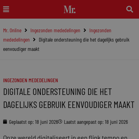
Ga
Main
naar
Menu
de
Mr. Online
Ingezonden mededelingen
Ingezonden
inhoud
mededelingen
Digitale ondersteuning die het dagelijks gebruik
eenvoudiger maakt
INGEZONDEN MEDEDELINGEN
DIGITALE ONDERSTEUNING DIE HET
DAGELIJKS GEBRUIK EENVOUDIGER MAAKT
Geplaatst op:
18 juni 2026
Laatst aangepast op: 18 juni 2026
Onze wereld digitaliseert in een flink tempo en