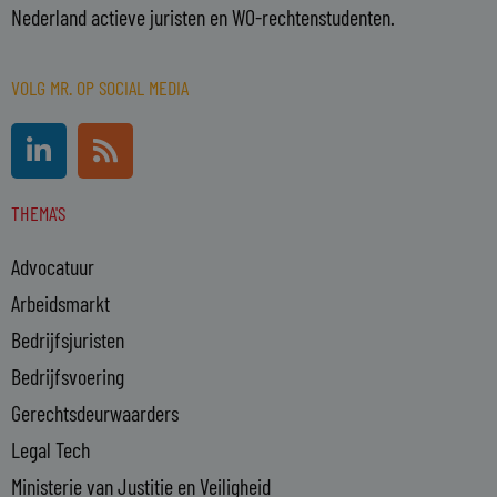
Nederland actieve juristen en WO-rechtenstudenten.
VOLG MR. OP SOCIAL MEDIA
L
R
i
s
n
s
THEMA'S
k
e
Advocatuur
d
i
Arbeidsmarkt
n
Bedrijfsjuristen
-
Bedrijfsvoering
i
n
Gerechtsdeurwaarders
Legal Tech
Ministerie van Justitie en Veiligheid