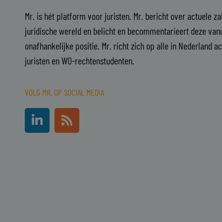
Mr. is hét platform voor juristen. Mr. bericht over actuele z
juridische wereld en belicht en becommentarieert deze vanu
onafhankelijke positie. Mr. richt zich op alle in Nederland a
juristen en WO-rechtenstudenten.
VOLG MR. OP SOCIAL MEDIA
L
R
i
s
n
s
k
e
d
i
n
-