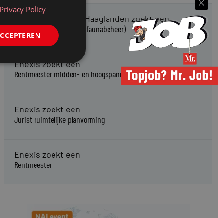
Privacy Policy
Omgevingsdienst Haaglanden zoekt een
Jurist Omgevingsrecht (faunabeheer)
ACCEPTEREN
Enexis zoekt een
Rentmeester midden- en hoogspanning
Enexis zoekt een
Jurist ruimtelijke planvorming
Enexis zoekt een
Rentmeester