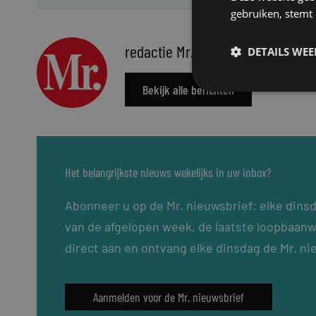
gebruiken, stemt
redactie Mr.
DETAILS WE
Bekijk alle berichten
Het belangrijkste nieuws wekelijks in uw inbox?
Abonneer u op de Mr. nieuwsbrief: elke dins
van de afgelopen week, de laatste loopbaanw
direct aan en ontvang elke dinsdag de Mr. ni
Aanmelden voor de Mr. nieuwsbrief