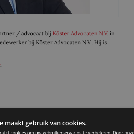
artner / advocaat bij
Köster Advocaten N.V.
in
dewerker bij Köster Advocaten N.V.. Hij is
r
.
e maakt gebruik van cookies.
Delen:
ruikt cookies om uw gebruikerservaring te verbeteren. Door onze