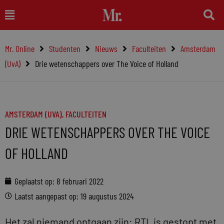
Ga
Main
naar
Menu
de
Mr. Online
Studenten
Nieuws
Faculteiten
Amsterdam
inhoud
(UvA)
Drie wetenschappers over The Voice of Holland
AMSTERDAM (UVA)
,
FACULTEITEN
DRIE WETENSCHAPPERS OVER THE VOICE
OF HOLLAND
Geplaatst op:
8 februari 2022
Laatst aangepast op: 19 augustus 2024
Het zal niemand ontgaan zijn: RTL is gestopt met