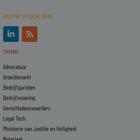
VOLG MR. OP SOCIAL MEDIA
L
R
i
s
n
s
THEMA'S
k
e
Advocatuur
d
i
Arbeidsmarkt
n
Bedrijfsjuristen
-
Bedrijfsvoering
i
n
Gerechtsdeurwaarders
Legal Tech
Ministerie van Justitie en Veiligheid
Notariaat