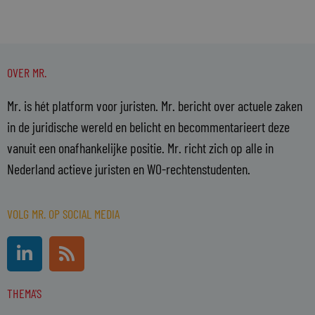
OVER MR.
Mr. is hét platform voor juristen. Mr. bericht over actuele zaken
in de juridische wereld en belicht en becommentarieert deze
vanuit een onafhankelijke positie. Mr. richt zich op alle in
Nederland actieve juristen en WO-rechtenstudenten.
VOLG MR. OP SOCIAL MEDIA
L
R
i
s
n
s
THEMA'S
k
e