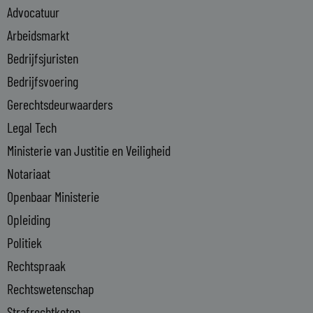
Advocatuur
d
i
Arbeidsmarkt
n
Bedrijfsjuristen
-
Bedrijfsvoering
i
n
Gerechtsdeurwaarders
Legal Tech
Ministerie van Justitie en Veiligheid
Notariaat
Openbaar Ministerie
Opleiding
Politiek
Rechtspraak
Rechtswetenschap
Strafrechtketen