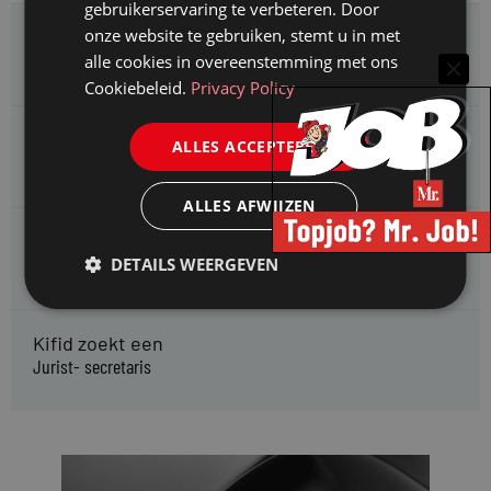
gebruikerservaring te verbeteren. Door
onze website te gebruiken, stemt u in met
HMP zoekt een
Jurist Arbeidsrecht
alle cookies in overeenstemming met ons
Cookiebeleid.
Privacy Policy
Gemeente Meppel zoekt een
ALLES ACCEPTEREN
Juridisch Adviseur
ALLES AFWIJZEN
CAOP zoekt een
Juridisch adviseur (junior)
DETAILS WEERGEVEN
Kifid zoekt een
Jurist- secretaris