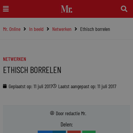
Ga
Main
naar
Menu
de
Mr. Online
In beeld
Netwerken
Ethisch borrelen
inhoud
NETWERKEN
ETHISCH BORRELEN
Geplaatst op:
11 juli 2017
Laatst aangepast op: 11 juli 2017
Door
redactie Mr.
Delen: