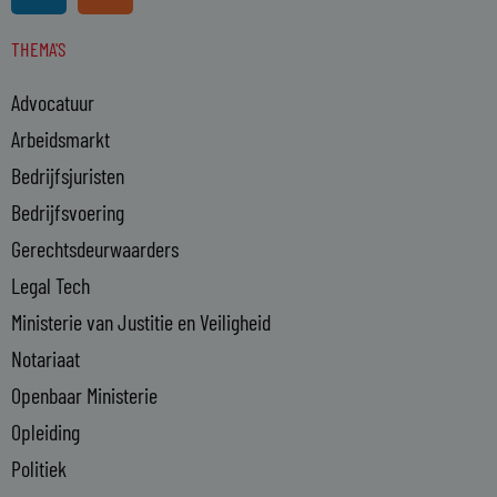
n
s
THEMA'S
k
e
Advocatuur
d
i
Arbeidsmarkt
n
Bedrijfsjuristen
-
Bedrijfsvoering
i
n
Gerechtsdeurwaarders
Legal Tech
Ministerie van Justitie en Veiligheid
Notariaat
Openbaar Ministerie
Opleiding
Politiek