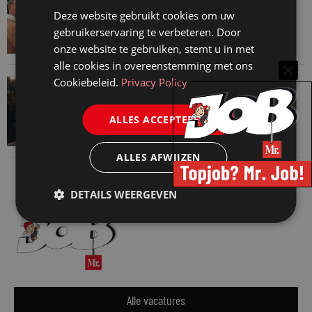
Martin Woodward: waarom geen enkel
Deze website gebruikt cookies om uw
advocatenkantoor hetzelfde kan blijven
gebruikerservaring te verbeteren. Door
4 augustus 2026
onze website te gebruiken, stemt u in met
alle cookies in overeenstemming met ons
VAN ONZE KENNISPARTNERS
Cookiebeleid.
Privacy Policy
Waarom standaard carrièrepaden talent
kosten
ALLES ACCEPTEREN
31 juli 2026
ALLES AFWIJZEN
DETAILS WEERGEVEN
Alle vacatures