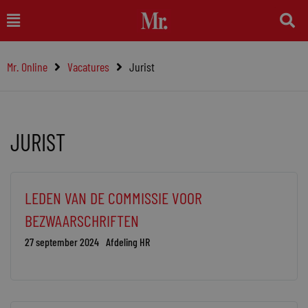
Ga
Main
naar
Menu
de
Mr. Online
Vacatures
Jurist
inhoud
JURIST
Pagina
Pagina
Pagina
Pagina
Pagina
Pagina
Pagina
LEDEN VAN DE COMMISSIE VOOR
BEZWAARSCHRIFTEN
27 september 2024
Afdeling HR