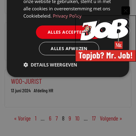
onze website te gebruiken, stemt u in met
alle cookies in overeenstemming met ons
Cookiebeleid.
Privacy Policy
ALLES ACCEPTEREN
JURIST INKOOP
8 juli 2024
Afdeling HR
ALLES AFWIJZEN
DETAILS WEERGEVEN
WOO-JURIST
13 juni 2024
Afdeling HR
« Vorige
1
…
6
7
8
9
10
…
17
Volgende »