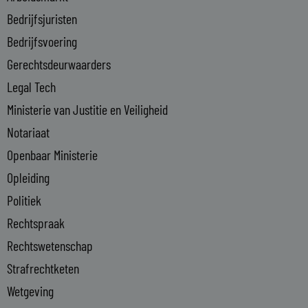
n
Bedrijfsjuristen
-
Bedrijfsvoering
i
n
Gerechtsdeurwaarders
Legal Tech
Ministerie van Justitie en Veiligheid
Notariaat
Openbaar Ministerie
Opleiding
Politiek
Rechtspraak
Rechtswetenschap
Strafrechtketen
Wetgeving