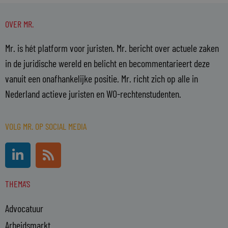
OVER MR.
Mr. is hét platform voor juristen. Mr. bericht over actuele zaken
in de juridische wereld en belicht en becommentarieert deze
vanuit een onafhankelijke positie. Mr. richt zich op alle in
Nederland actieve juristen en WO-rechtenstudenten.
VOLG MR. OP SOCIAL MEDIA
L
R
i
s
n
s
THEMA'S
k
e
Advocatuur
d
i
Arbeidsmarkt