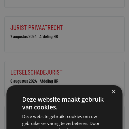
JURIST PRIVAATRECHT
7 augustus 2024
Afdeling HR
LETSELSCHADEJURIST
6 augustus 2024
Afdeling HR
×
Deze website maakt gebruik
van cookies.
JURIST CONTRACTENRECHT
Deze website gebruikt cookies om uw
gebruikerservaring te verbeteren. Door
5 augustus 2024
Farah Chtari