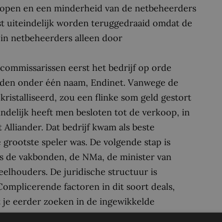
rkopen en een minderheid van de netbeheerders
st uiteindelijk worden teruggedraaid omdat de
in netbeheerders alleen door
commissarissen eerst het bedrijf op orde
eden onder één naam, Endinet. Vanwege de
gekristalliseerd, zou een flinke som geld gestort
delijk heeft men besloten tot de verkoop, in
 Alliander. Dat bedrijf kwam als beste
grootste speler was. De volgende stap is
als de vakbonden, de NMa, de minister van
elhouders. De juridische structuur is
Complicerende factoren in dit soort deals,
t je eerder zoeken in de ingewikkelde
spelen – er staan bijvoorbeeld gemeentelijke