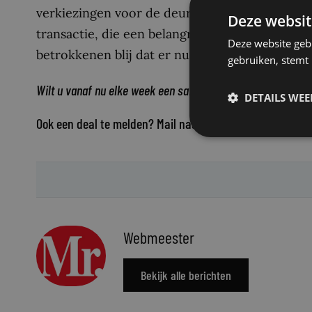
verkiezingen voor de deur. Er wordt nog hard 
Deze websit
transactie, die een belangrijke stap in de Nede
Deze website geb
betrokkenen blij dat er nu duidelijkheid lijkt te 
gebruiken, stemt
Wilt u vanaf nu elke week een samenvatting van al het nie
DETAILS WE
Ook een deal te melden? Mail naar
deals@mr-magazine.n
Webmeester
Bekijk alle berichten