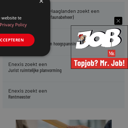
×
Omgevingsdienst Haaglanden zoekt een
Jurist Omgevingsrecht (faunabeheer)
 website te
Privacy Policy
Enexis zoekt een
ACCEPTEREN
Rentmeester midden- en hoogspanning
Enexis zoekt een
Jurist ruimtelijke planvorming
Enexis zoekt een
Rentmeester