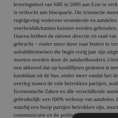
leveringsdeel van NRE in 2005 aan E.on te ve
is verkocht aan Macquarie. Die transactie moe
regelgeving wederom veranderde en aandelen 
overheidslichamen kunnen worden gehouden.
Daarna hebben de nieuwe directie en raad van 
gebracht – onder meer door naar buiten te tr
solvabiliteitseisen die begin vorig jaar zijn uit
moeten worden door de aandeelhouders. Uitein
een akkoord dat op hoofdlijnen gesloten is met
kandidaat uit de bus, onder meer omdat het de 
overleg tussen de vele betrokken partijen, zo
Economische Zaken en alle verschillende aande
gebruikelijk: een 100% verkoop van aandelen. 
waarbij een hoop partijen betrokken zijn, moe
communicatie en de politieke belangen die mee