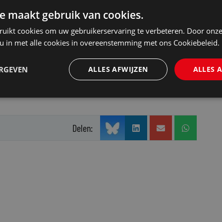
gewerkt aan de verdere uitwerking van de
e maakt gebruik van cookies.
rlandse markt betekent. Toch zijn alle
ruikt cookies om uw gebruikerservaring te verbeteren. Door onze
zijn.”
 u in met alle cookies in overeenstemming met ons Cookiebeleid.
uws van Mr. in uw mailbox?
Klik hier
ERGEVEN
ALLES AFWIJZEN
ALLES 
l
.
Delen: