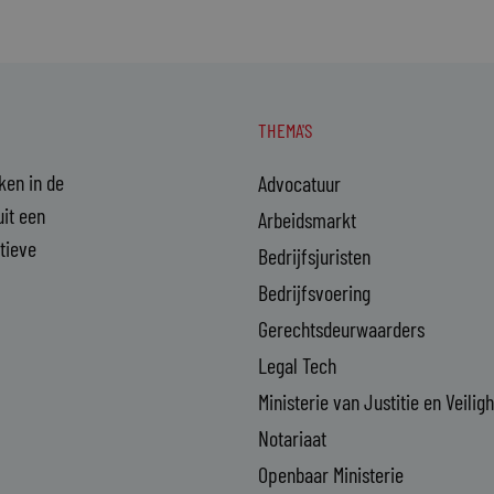
THEMA'S
aken in de
Advocatuur
it een
Arbeidsmarkt
ctieve
Bedrijfsjuristen
Bedrijfsvoering
Gerechtsdeurwaarders
Legal Tech
Ministerie van Justitie en Veilig
Notariaat
Openbaar Ministerie