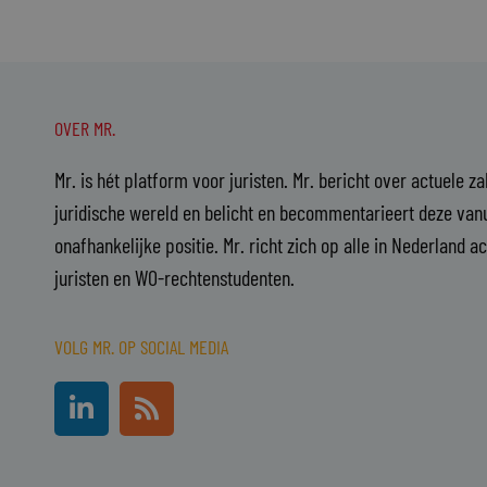
OVER MR.
Mr. is hét platform voor juristen. Mr. bericht over actuele z
juridische wereld en belicht en becommentarieert deze vanu
onafhankelijke positie. Mr. richt zich op alle in Nederland a
juristen en WO-rechtenstudenten.
VOLG MR. OP SOCIAL MEDIA
L
R
i
s
n
s
k