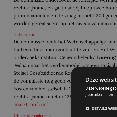
rechtsbijstand, en gaat daarbij in op twee hoo
puntenaantallen en de vraag of met 1.200 ged
worden gerealiseerd op het niveau van maxi
Onderzoeken
De commissie heeft het Wetenschappelijk On
tijdbestedingsonderzoek uit te voeren. Het W
onderzoeksinstituut Cebeon beleidsadviserin
gedaan naar het verdienmodel van een sociaa
Stelsel Gesubsidieerde Rechtsbijstand. Deze o
Deze websit
de commissie nog geen voldoende onderbouwde
Deze website geb
kosten van het stelsel. In 2017 concludeerde d
gebruiken, stemt
rechtsbijstand moet er 126 miljoen bij krijgen,
‘
marktconform
’.
DETAILS WE
Achterstallig onderhoud