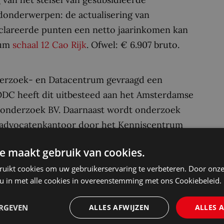
fdonderwerpen: de actualisering van
eclareerde punten een netto jaarinkomen kan
mum
schaal 12 Cao Rijk
. Ofwel: € 6.907 bruto.
derzoek- en Datacentrum gevraagd een
ODC heeft dit uitbesteed aan het Amsterdamse
g onderzoek BV. Daarnaast wordt onderzoek
l advocatenkantoor door het Kenniscentrum
nderzoeken zijn nog niet afgerond, waardoor
e maakt gebruik van cookies.
 indicatie kan geven over de verwachte
ruikt cookies om uw gebruikerservaring te verbeteren. Door onze
e eerste Commissie Van der Meer al: de sociale
 u in met alle cookies in overeenstemming met ons Cookiebeleid.
 dan pas verdienen sociaal advocaten
ERGEVEN
ALLES AFWIJZEN
ALLES 