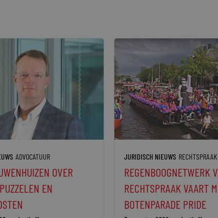
IEUWS
ADVOCATUUR
JURIDISCH NIEUWS
RECHTSPRAAK
UWENHUIZEN OVER
REGENBOOGNETWERK V
 PUZZELEN EN
RECHTSPRAAK VAART M
DSTEN
BOTENPARADE PRIDE