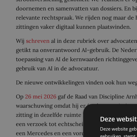
doornemen en samenvatten van dossiers. En bi
relevante rechtspraak. We rijden nog maar de h
zittingen vaker digitaal kunnen plaatsvinden.
Wij
schreven
al in deze rubriek over advocate
getikt na onverantwoord AI-gebruik. De Nede
toepassing van AI de kernwaarden richtinggev
gebruik van AI in de advocatuur.
De nieuwe ontwikkelingen vinden ook hun weg
Op
26 mei 2026
gaf de Raad van Discipline A
waarschuwing omdat hij er (onder meer) niet vo
zitting in dezelfde ruimte kon bijwonen. Klage
Deze websit
een verzoek tot echtscheiding met nevenvoorz
Deze website geb
een Mercedes en een vordering op de nalaten
gebruiken, stemt