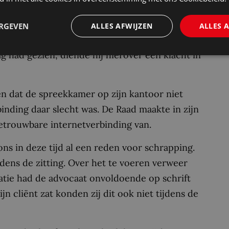
 de digitale zitting in oktober om ‘technische
oor kon plaatsvinden. De cliënt uitte zijn
ERGEVEN
ALLES AFWIJZEN
ALLES 
erpartij wel in dezelfde ruimte met haar
ag had gezien, diende hij hierover een klacht in
ten dat de spreekkamer op zijn kantoor niet
inding daar slecht was. De Raad maakte in zijn
betrouwbare internetverbinding van.
ons in deze tijd al een reden voor schrapping.
jdens de zitting. Over het te voeren verweer
tatie had de advocaat onvoldoende op schrift
ijn cliënt zat konden zij dit ook niet tijdens de