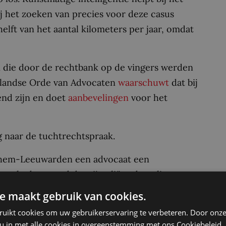
j het zoeken van precies voor deze casus
elft van het aantal kilometers per jaar, omdat
n die door de rechtbank op de vingers werden
rlandse Orde van Advocaten
waarschuwt
dat bij
end zijn en doet
aanbevelingen
voor het
 naar de tuchtrechtspraak.
rnhem-Leeuwarden een advocaat een
or had gezorgd dat zijn cliënt de online
r lag in scheiding. Zijn ex-echtgenote diende
e maakt gebruik van cookies.
ieningen in. Daar ging het onder meer over
ruikt cookies om uw gebruikerservaring te verbeteren. Door onze
schap van de moeder van de ex-echtgenote. In
 u in met alle cookies in overeenstemming met ons Cookiebeleid.