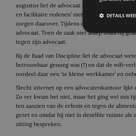
augustus liet de advocaat zijn cliënt weten dat
en facilitaire redenen’ niet gezamenlijk op kant
DETAILS WE
zorgen daarover. Tijdens de zitting zat de wed
advocaat. Toen de zaak niet afliep zoals hij gra
tegen zijn advocaat.
Bij de Raad van Discipline liet de advocaat we
betrouwbaar genoeg was (?) en dat de wifi-verb
oordeel daar een ‘te kleine werkkamer’ en on
Slecht internet op een advocatenkantoor lijkt 
Zo ver kwam het niet, maar het ging wel mis ti
ten aanzien van de erfenis en tegen de alimen
gezet en omdat hij niet in dezelfde ruimte als z
zitting bespreken.