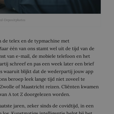
ted-Depositphotos
van de telex en de typmachine met
ar één van ons stamt wel uit de tijd van de
mst van e-mail, de mobiele telefoon en het
artij schreef en pas een week later een brief
s waaruit blijkt dat de wederpartij jouw app
ons beroep leek lange tijd niet zoveel te
 Zwolle of Maastricht reizen. Cliënten kwamen
 van A tot Z doorgelezen worden.
atste jaren, zeker sinds de covidtijd, in een
os. Kunstmatige intelligentie helpt bij het