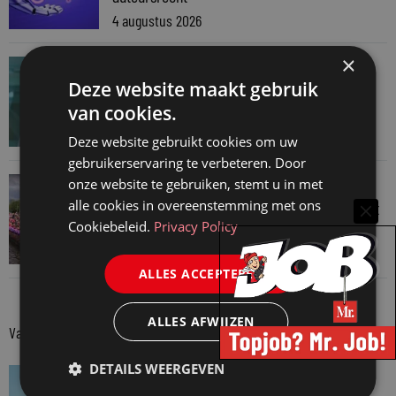
4 augustus 2026
×
JURIDISCH NIEUWS
Deze website maakt gebruik
Hugo Nieuwenhuizen over puzzels, puzzelen
van cookies.
en taalvondsten
3 augustus 2026
Deze website gebruikt cookies om uw
gebruikerservaring te verbeteren. Door
JURIDISCH NIEUWS
onze website te gebruiken, stemt u in met
alle cookies in overeenstemming met ons
Regenboognetwerk van de Rechtspraak vaart
Cookiebeleid.
Privacy Policy
mee met botenparade Pride
3 augustus 2026
ALLES ACCEPTEREN
ALLES AFWIJZEN
Van onze kennispartners
DETAILS WEERGEVEN
VAN ONZE KENNISPARTNERS