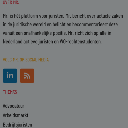
OVER MR.
Mr. is hét platform voor juristen. Mr. bericht over actuele zaken
in de juridische wereld en belicht en becommentarieert deze
vanuit een onafhankelijke positie. Mr. richt zich op alle in
Nederland actieve juristen en WO-rechtenstudenten.
VOLG MR. OP SOCIAL MEDIA
L
R
i
s
n
s
THEMA'S
k
e
Advocatuur
d
i
Arbeidsmarkt
n
Bedrijfsjuristen