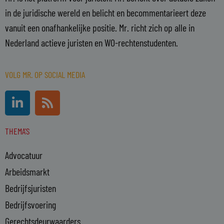
in de juridische wereld en belicht en becommentarieert deze
vanuit een onafhankelijke positie. Mr. richt zich op alle in
Nederland actieve juristen en WO-rechtenstudenten.
VOLG MR. OP SOCIAL MEDIA
L
R
i
s
n
s
THEMA'S
k
e
Advocatuur
d
i
Arbeidsmarkt
n
Bedrijfsjuristen
-
Bedrijfsvoering
i
n
Gerechtsdeurwaarders