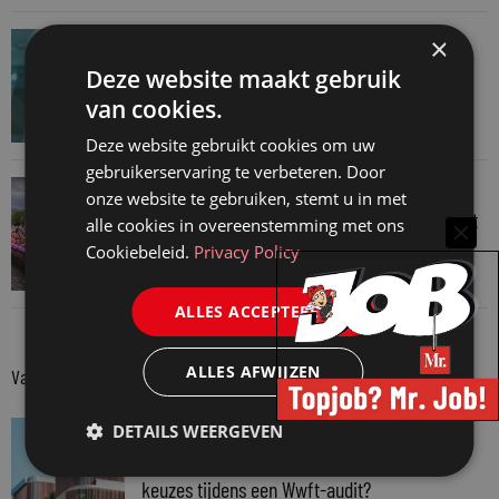
JURIDISCH NIEUWS
×
Hugo Nieuwenhuizen over puzzels, puzzelen
Deze website maakt gebruik
en taalvondsten
van cookies.
3 augustus 2026
Deze website gebruikt cookies om uw
gebruikerservaring te verbeteren. Door
JURIDISCH NIEUWS
onze website te gebruiken, stemt u in met
Regenboognetwerk van de Rechtspraak vaart
alle cookies in overeenstemming met ons
mee met botenparade Pride
Cookiebeleid.
Privacy Policy
3 augustus 2026
ALLES ACCEPTEREN
ALLES AFWIJZEN
Van onze kennispartners
VAN ONZE KENNISPARTNERS
DETAILS WEERGEVEN
Van praktijk naar bewijs: hoe onderbouw je
keuzes tijdens een Wwft-audit?