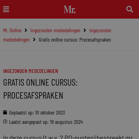
Ga
Main
naar
Menu
de
Mr. Online
Ingezonden mededelingen
Ingezonden
inhoud
mededelingen
Gratis online cursus: Procesafspraken
INGEZONDEN MEDEDELINGEN
GRATIS ONLINE CURSUS:
PROCESAFSPRAKEN
Geplaatst op:
10 oktober 2023
Laatst aangepast op: 19 augustus 2024
In deze cursus (t.w.v. 2 PO-punten) bespreekt mr.