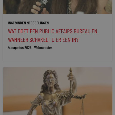
INGEZONDEN MEDEDELINGEN
WAT DOET EEN PUBLIC AFFAIRS BUREAU EN
WANNEER SCHAKELT U ER EEN IN?
4 augustus 2026
Webmeester