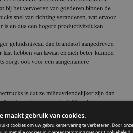
aat bij het vervoeren van goederen binnen de
rucks snel van richting veranderen, wat ervoor
r is en dus een hogere productiviteit kan
ager geluidsniveau dan brandstof aangedreven
 last hebben van lawaai en zich beter kunnen
ats zorgt ook voor een aangenamere
eftrucks is dat ze milieuvriendelijker zijn dan
eftrucks stoten geen schadelijke uitlaatgassen
en gezondere werkomgeving. Dit
e maakt gebruik van cookies.
ls magazijnen, waar de luchtkwaliteit van groot
ruikt cookies om uw gebruikerservaring te verbeteren. Door onze
 u in met alle cookies in overeenstemming met ons Cookiebeleid.