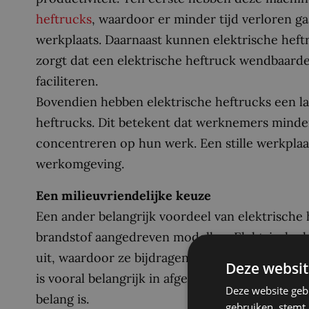
heftrucks
, waardoor er minder tijd verloren g
werkplaats. Daarnaast kunnen elektrische heft
zorgt dat een elektrische heftruck wendbaarde
faciliteren.
Bovendien hebben elektrische heftrucks een l
heftrucks. Dit betekent dat werknemers minder
concentreren op hun werk. Een stille werkpla
werkomgeving.
Een milieuvriendelijke keuze
Een ander belangrijk voordeel van elektrische h
brandstof aangedreven modellen. Elektrische h
uit, waardoor ze bijdragen aan een schonere 
Deze websit
is vooral belangrijk in afgesloten ruimtes, zoa
Deze website geb
belang is.
gebruiken, stemt