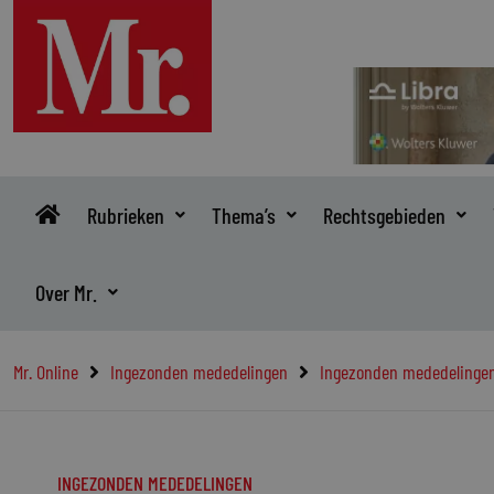
Ga
naar
de
inhoud
Rubrieken
Thema’s
Rechtsgebieden
Over Mr.
Mr. Online
Ingezonden mededelingen
Ingezonden mededelinge
INGEZONDEN MEDEDELINGEN