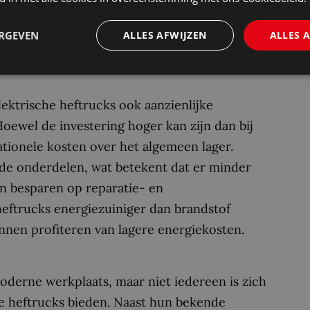
gewenste trillingen, wat kan leiden tot
nfrastructuur. Met als resultaat? Lagere
ERGEVEN
ALLES AFWIJZEN
ALLES 
in het gebruik van de heftruck.
ktrische heftrucks ook aanzienlijke
oewel de investering hoger kan zijn dan bij
ationele kosten over het algemeen lager.
de onderdelen, wat betekent dat er minder
n besparen op reparatie- en
heftrucks energiezuiniger dan brandstof
nen profiteren van lagere energiekosten.
derne werkplaats, maar niet iedereen is zich
he heftrucks bieden. Naast hun bekende