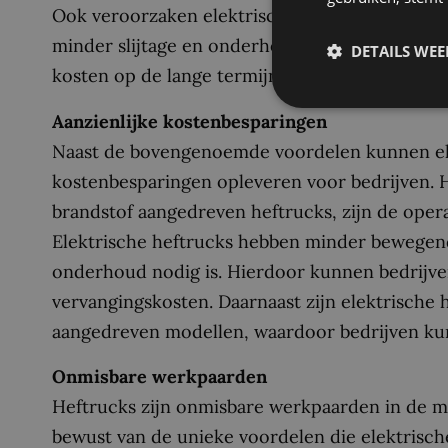
Ook veroorzaken elektrische heftrucks geen on
minder slijtage en onderhoud aan machines en i
DETAILS WE
kosten op de lange termijn en meer efficiëntie 
Aanzienlijke kostenbesparingen
Naast de bovengenoemde voordelen kunnen ele
kostenbesparingen opleveren voor bedrijven. H
brandstof aangedreven heftrucks, zijn de oper
Elektrische heftrucks hebben minder bewegen
onderhoud nodig is. Hierdoor kunnen bedrijve
vervangingskosten. Daarnaast zijn elektrische 
aangedreven modellen, waardoor bedrijven kun
Onmisbare werkpaarden
Heftrucks zijn onmisbare werkpaarden in de mo
bewust van de unieke voordelen die elektrisc