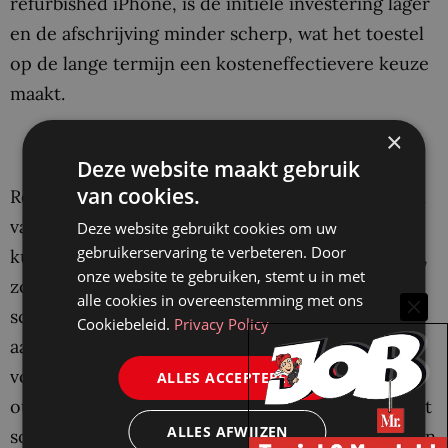
refurbished iPhone, is de initiële investering lager
en de afschrijving minder scherp, wat het toestel
op de lange termijn een kosteneffectievere keuze
maakt.
×
Toegang tot premium functies
Deze website maakt gebruik
van cookies.
Refurbished iPhones zijn vaak premium modellen
van eerdere jaren. Dit betekent dat juristen
Deze website gebruikt cookies om uw
gebruikerservaring te verbeteren. Door
kunnen profiteren van de hoogwaardige functies,
onze website te gebruiken, stemt u in met
zoals een uitstekend camerasysteem voor het
alle cookies in overeenstemming met ons
scannen van documenten of het maken van
Cookiebeleid.
Privacy Policy
aantekeningen, zonder de hoofdprijs te betalen
voor het nieuwste model.
Bovendien blijven deze
ALLES ACCEPTEREN
oudere modellen vaak jarenlang ondersteund met
ALLES AFWIJZEN
software-updates, waardoor ze net zo capabel zijn