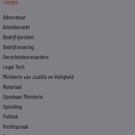
THEMA'S
k
e
Advocatuur
d
i
Arbeidsmarkt
n
Bedrijfsjuristen
-
Bedrijfsvoering
i
n
Gerechtsdeurwaarders
Legal Tech
Ministerie van Justitie en Veiligheid
Notariaat
Openbaar Ministerie
Opleiding
Politiek
Rechtspraak