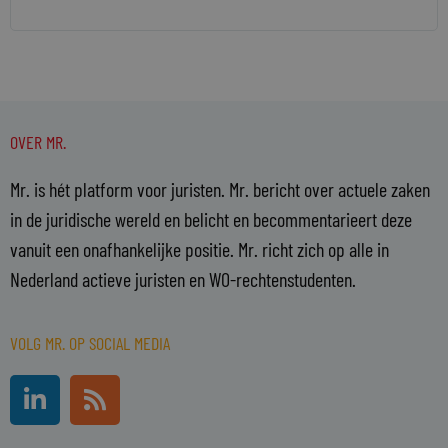
OVER MR.
Mr. is hét platform voor juristen. Mr. bericht over actuele zaken
in de juridische wereld en belicht en becommentarieert deze
vanuit een onafhankelijke positie. Mr. richt zich op alle in
Nederland actieve juristen en WO-rechtenstudenten.
VOLG MR. OP SOCIAL MEDIA
L
R
i
s
n
s