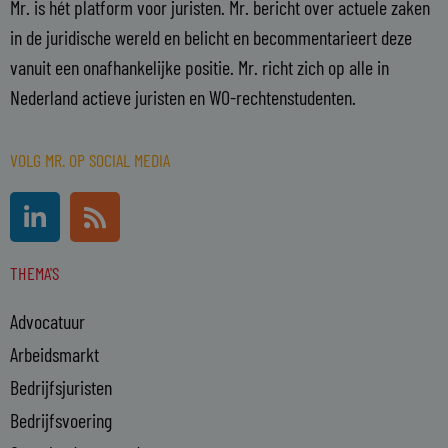
Mr. is hét platform voor juristen. Mr. bericht over actuele zaken
in de juridische wereld en belicht en becommentarieert deze
vanuit een onafhankelijke positie. Mr. richt zich op alle in
Nederland actieve juristen en WO-rechtenstudenten.
VOLG MR. OP SOCIAL MEDIA
L
R
i
s
n
s
THEMA'S
k
e
Advocatuur
d
i
Arbeidsmarkt
n
Bedrijfsjuristen
-
Bedrijfsvoering
i