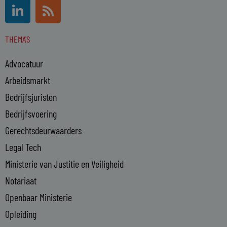
L
R
i
s
n
s
THEMA'S
k
e
Advocatuur
d
i
Arbeidsmarkt
n
Bedrijfsjuristen
-
Bedrijfsvoering
i
n
Gerechtsdeurwaarders
Legal Tech
Ministerie van Justitie en Veiligheid
Notariaat
Openbaar Ministerie
Opleiding