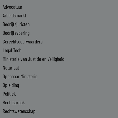
e
Advocatuur
d
i
Arbeidsmarkt
n
Bedrijfsjuristen
-
Bedrijfsvoering
i
n
Gerechtsdeurwaarders
Legal Tech
Ministerie van Justitie en Veiligheid
Notariaat
Openbaar Ministerie
Opleiding
Politiek
Rechtspraak
Rechtswetenschap