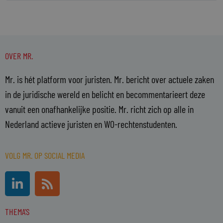
OVER MR.
Mr. is hét platform voor juristen. Mr. bericht over actuele zaken
in de juridische wereld en belicht en becommentarieert deze
vanuit een onafhankelijke positie. Mr. richt zich op alle in
Nederland actieve juristen en WO-rechtenstudenten.
VOLG MR. OP SOCIAL MEDIA
L
R
i
s
n
s
THEMA'S
k