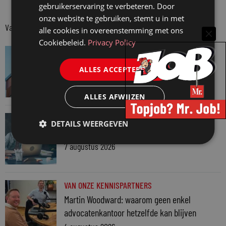
gebruikerservaring te verbeteren. Door
onze website te gebruiken, stemt u in met
Van onze kennispartners
alle cookies in overeenstemming met ons
Cookiebeleid.
Privacy Policy
VAN ONZE KENNISPARTNERS
Van praktijk naar bewijs: hoe onderbouw je
ALLES ACCEPTEREN
keuzes tijdens een Wwft-audit?
7 augustus 2026
ALLES AFWIJZEN
VAN ONZE KENNISPARTNERS
DETAILS WEERGEVEN
Werkdruk zegt meer dan urennormen
7 augustus 2026
VAN ONZE KENNISPARTNERS
Martin Woodward: waarom geen enkel
advocatenkantoor hetzelfde kan blijven