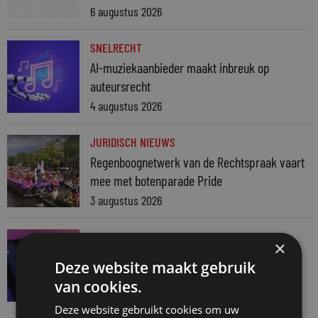
6 augustus 2026
SNELRECHT
AI-muziekaanbieder maakt inbreuk op
auteursrecht
4 augustus 2026
JURIDISCH NIEUWS
Regenboognetwerk van de Rechtspraak vaart
mee met botenparade Pride
3 augustus 2026
JURIDISCH NIEUWS
×
Verschoningsgerechtigde info gemaakt door
Deze website maakt gebruik
AI? Dan niet langer vertrouwelijk
van cookies.
31 juli 2026
Deze website gebruikt cookies om uw