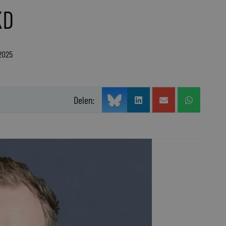
KD
2025
Delen: