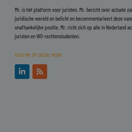
Mr. is hét platform voor juristen. Mr. bericht over actuele z
juridische wereld en belicht en becommentarieert deze vanu
onafhankelijke positie. Mr. richt zich op alle in Nederland a
juristen en WO-rechtenstudenten.
VOLG MR. OP SOCIAL MEDIA
L
R
i
s
n
s
k
e
d
i
n
-