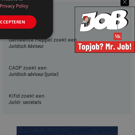
Privacy Policy
HMP zoekt een
Jurist Arbeidsrecht
ACCEPTEREN
Gemeente Meppel zoekt een
Juridisch Adviseur
CAOP zoekt een
Juridisch adviseur (junior)
Kifid zoekt een
Jurist- secretaris