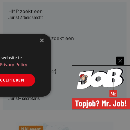
HMP zoekt een
Jurist Arbeidsrecht
Gemeente Meppel zoekt een
×
Juridisch Adviseur
 website te
Privacy Policy
CAOP zoekt een
Juridisch adviseur (junior)
ACCEPTEREN
Kifid zoekt een
Jurist- secretaris