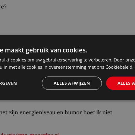
re?
e maakt gebruik van cookies.
ruikt cookies om uw gebruikerservaring te verbeteren. Door onze
 u in met alle cookies in overeenstemming met ons Cookiebeleid.
den. Beklemmend spannend vanaf het begin. Een
ERGEVEN
ALLES AFWIJZEN
ALLES 
oor meer dan 1000 pagina’s.
et zijn energieniveau en humor hoef ik niet