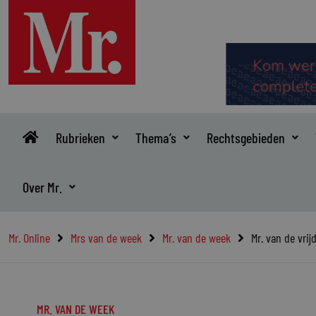
Ga
naar
de
inhoud
Rubrieken
Thema’s
Rechtsgebieden
Over Mr.
Mr. Online
Mrs van de week
Mr. van de week
Mr. van de vrij
MR. VAN DE WEEK