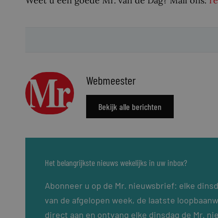
Weet u een goede Mr. van de Dag? Mail ons:
r
Webmeester
Bekijk alle berichten
Het belangrijkste nieuws wekelijks in uw inbox?
Abonneer u op de Mr. nieuwsbrief: elke dins
van de afgelopen week, de laatste loopbaanw
direct aan en ontvang elke dinsdag de Mr. ni