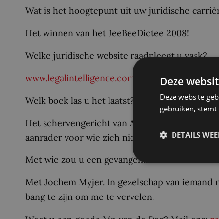
Wat is het hoogtepunt uit uw juridische carriè
Het winnen van het JeeBeeDictee 2008!
Welke juridische website raadpleegt u vaak?
www.legalintelligence.com
.
Deze websit
Deze website geb
Welk boek las u het laatst?
gebruiken, stemt
Het schervengericht van A.F.Th. van der Heij
DETAILS WE
aanrader voor wie zich niet laat afschrikken d
Met wie zou u een gevangeniscel willen delen?
Met Jochem Myjer. In gezelschap van iemand m
bang te zijn om me te vervelen.