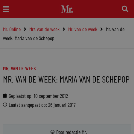
Ga
Main
naar
Menu
de
Mr. Online
Mrs van de week
Mr. van de week
Mr. van de
inhoud
week: Maria van de Schepop
MR. VAN DE WEEK
MR. VAN DE WEEK: MARIA VAN DE SCHEPOP
Geplaatst op:
10 september 2012
Laatst aangepast op: 26 januari 2017
Door
redactie Mr.