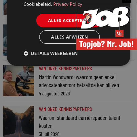
keuzes tijdens een Wwft-audit?
Cookiebeleid.
Privacy Policy
7 augustus 2026
ALLES ACCEPTEREN
VAN ONZE KENNISPARTNERS
Werkdruk zegt meer dan urennormen
ALLES AFWIJZEN
7 augustus 2026
DETAILS WEERGEVEN
VAN ONZE KENNISPARTNERS
Martin Woodward: waarom geen enkel
advocatenkantoor hetzelfde kan blijven
4 augustus 2026
VAN ONZE KENNISPARTNERS
Waarom standaard carrièrepaden talent
kosten
31 juli 2026