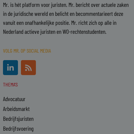
Mr. is hét platform voor juristen. Mr. bericht over actuele zaken
in de juridische wereld en belicht en becommentarieert deze
vanuit een onafhankelijke positie. Mr. richt zich op alle in
Nederland actieve juristen en WO-rechtenstudenten.
VOLG MR. OP SOCIAL MEDIA
L
R
i
s
n
s
THEMA'S
k
e
Advocatuur
d
i
Arbeidsmarkt
n
Bedrijfsjuristen
-
Bedrijfsvoering
i