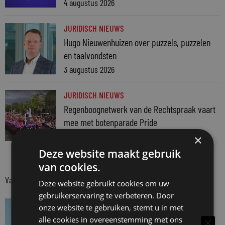
4 augustus 2026
JURIDISCH NIEUWS
Hugo Nieuwenhuizen over puzzels, puzzelen
en taalvondsten
3 augustus 2026
JURIDISCH NIEUWS
Regenboognetwerk van de Rechtspraak vaart
mee met botenparade Pride
3 augustus 2026
×
Deze website maakt gebruik
van cookies.
Van onze kennispartners
Deze website gebruikt cookies om uw
gebruikerservaring te verbeteren. Door
VAN ONZE KENNISPARTNERS
onze website te gebruiken, stemt u in met
Van praktijk naar bewijs: hoe onderbouw je
alle cookies in overeenstemming met ons