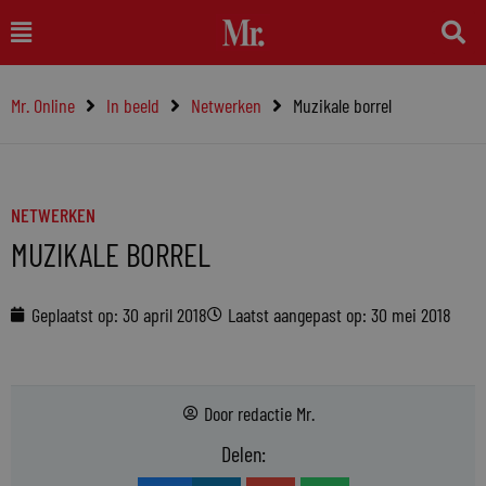
Ga
Main
naar
Menu
de
Mr. Online
In beeld
Netwerken
Muzikale borrel
inhoud
NETWERKEN
MUZIKALE BORREL
Geplaatst op:
30 april 2018
Laatst aangepast op: 30 mei 2018
Door
redactie Mr.
Delen: