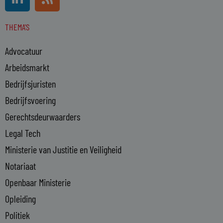
i
s
n
s
THEMA'S
k
e
Advocatuur
d
i
Arbeidsmarkt
n
Bedrijfsjuristen
-
Bedrijfsvoering
i
n
Gerechtsdeurwaarders
Legal Tech
Ministerie van Justitie en Veiligheid
Notariaat
Openbaar Ministerie
Opleiding
Politiek