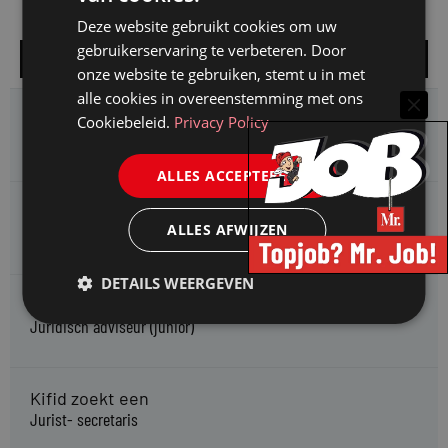
Deze website gebruikt cookies om uw
gebruikerservaring te verbeteren. Door
Alle vacatures
onze website te gebruiken, stemt u in met
alle cookies in overeenstemming met ons
HMP zoekt een
Cookiebeleid.
Privacy Policy
Jurist Arbeidsrecht
ALLES ACCEPTEREN
Gemeente Meppel zoekt een
ALLES AFWIJZEN
Juridisch Adviseur
DETAILS WEERGEVEN
CAOP zoekt een
Juridisch adviseur (junior)
Kifid zoekt een
Jurist- secretaris