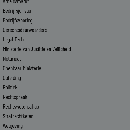
i
Arbeidsmarkt
n
Bedrijfsjuristen
-
Bedrijfsvoering
i
n
Gerechtsdeurwaarders
Legal Tech
Ministerie van Justitie en Veiligheid
Notariaat
Openbaar Ministerie
Opleiding
Politiek
Rechtspraak
Rechtswetenschap
Strafrechtketen
Wetgeving