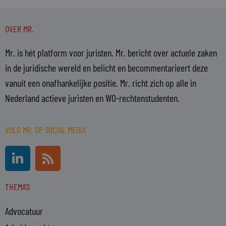
OVER MR.
Mr. is hét platform voor juristen. Mr. bericht over actuele zaken
in de juridische wereld en belicht en becommentarieert deze
vanuit een onafhankelijke positie. Mr. richt zich op alle in
Nederland actieve juristen en WO-rechtenstudenten.
VOLG MR. OP SOCIAL MEDIA
L
R
i
s
n
s
THEMA'S
k
e
Advocatuur
d