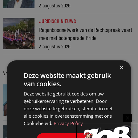
3 augustus 2026
JURIDISCH NIEUWS
Regenboognetwerk van de Rechtspraak vaart
mee met botenparade Pride
3 augustus 2026
×
Van onze kennispartners
Deze website maakt gebruik
van cookies.
VAN ONZE KENNISPARTNERS
Deze website gebruikt cookies om uw
Van praktijk naar bewijs: hoe onderbouw je
gebruikerservaring te verbeteren. Door
keuzes tijdens een Wwft-audit?
onze website te gebruiken, stemt u in met
7 augustus 2026
alle cookies in overeenstemming met ons
Cookiebeleid.
Privacy Policy
VAN ONZE KENNISPARTNERS
Werkdruk zegt meer dan urennormen