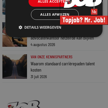
ALLES ACCEPTEREN
7 augustus 2026
ALLES AFWIJZEN
VAN ONZE KENNISPARTNERS
DETAILS WEERGEVEN
Martin Woodward: waarom geen enkel
advocatenkantoor hetzelfde kan blijven
4 augustus 2026
VAN ONZE KENNISPARTNERS
Waarom standaard carrièrepaden talent
kosten
31 juli 2026