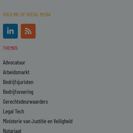
VOLG MR. OP SOCIAL MEDIA
L
R
i
s
n
s
THEMA'S
k
e
Advocatuur
d
i
Arbeidsmarkt
n
Bedrijfsjuristen
-
Bedrijfsvoering
i
n
Gerechtsdeurwaarders
Legal Tech
Ministerie van Justitie en Veiligheid
Notariaat