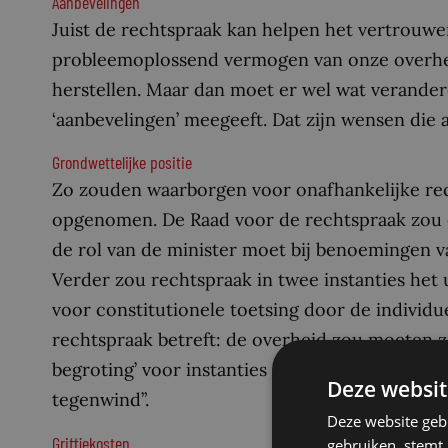
Aanbevelingen
Juist de rechtspraak kan helpen het vertrouwe
probleemoplossend vermogen van onze overhei
herstellen. Maar dan moet er wel wat verander
‘aanbevelingen’ meegeeft. Dat zijn wensen die a
Grondwettelijke positie
Zo zouden waarborgen voor onafhankelijke rec
opgenomen. De Raad voor de rechtspraak zou e
de rol van de minister moet bij benoemingen v
Verder zou rechtspraak in twee instanties het 
voor constitutionele toetsing door de individu
rechtspraak betreft: de overheid zou moeten z
begroting’ voor instanties die de democratisc
Deze websit
tegenwind”.
Deze website geb
Griffiekosten
gebruiken, stemt