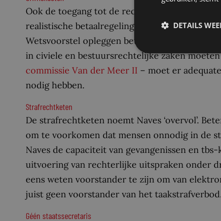
Ook de toegang tot de rechter kan wat Naves be
DETAILS WE
realistische betaalregeling moeten kunnen op
Wetsvoorstel opleggen betalingsregeling door d
in civiele en bestuursrechtelijke zaken moete
commissie Van der Meer II
– moet er adequate
nodig hebben.
Strafrechtketen
De strafrechtketen noemt Naves ‘overvol’. Bete
om te voorkomen dat mensen onnodig in de st
Naves de capaciteit van gevangenissen en tbs-k
uitvoering van rechterlijke uitspraken onder d
eens weten voorstander te zijn om van elektro
juist geen voorstander van het taakstrafverbod
Géén staatssecretaris