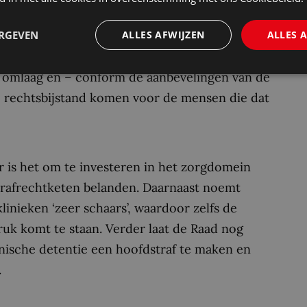
treft beter. De civiele rechter zou een
ERGEVEN
ALLES AFWIJZEN
ALLES 
leggen, noodzaak is daarom om het
e rechter tot wet te brengen. De griffiekosten
n omlaag en – conform de aanbevelingen van de
 rechtsbijstand komen voor de mensen die dat
r is het om te investeren in het zorgdomein
rafrechtketen belanden. Daarnaast noemt
linieken ‘zeer schaars’, waardoor zelfs de
ruk komt te staan. Verder laat de Raad nog
nische detentie een hoofdstraf te maken en
.