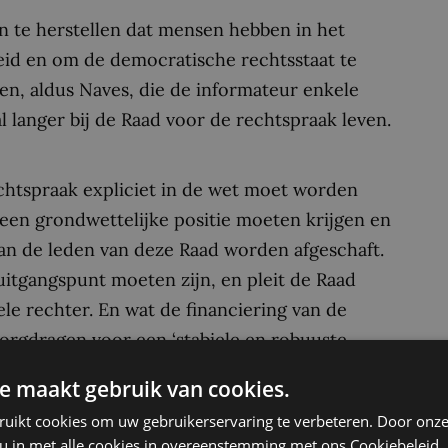
n te herstellen dat mensen hebben in het
d en om de democratische rechtsstaat te
en, aldus Naves, die de informateur enkele
l langer bij de Raad voor de rechtspraak leven.
htspraak expliciet in de wet moet worden
en grondwettelijke positie moeten krijgen en
an de leden van deze Raad worden afgeschaft.
uitgangspunt moeten zijn, en pleit de Raad
ele rechter. En wat de financiering van de
orgdragen voor een ‘stabiele en robuuste
he rechtsstaat vormen, “óók bij economische
e maakt gebruik van cookies.
ruikt cookies om uw gebruikerservaring te verbeteren. Door onze
 u in met alle cookies in overeenstemming met ons Cookiebeleid.