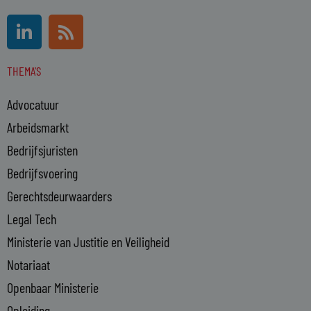
L
R
i
s
n
s
THEMA'S
k
e
Advocatuur
d
i
Arbeidsmarkt
n
Bedrijfsjuristen
-
Bedrijfsvoering
i
n
Gerechtsdeurwaarders
Legal Tech
Ministerie van Justitie en Veiligheid
Notariaat
Openbaar Ministerie
Opleiding