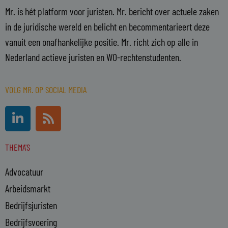
Mr. is hét platform voor juristen. Mr. bericht over actuele zaken
in de juridische wereld en belicht en becommentarieert deze
vanuit een onafhankelijke positie. Mr. richt zich op alle in
Nederland actieve juristen en WO-rechtenstudenten.
VOLG MR. OP SOCIAL MEDIA
L
R
i
s
n
s
THEMA'S
k
e
Advocatuur
d
i
Arbeidsmarkt
n
Bedrijfsjuristen
-
Bedrijfsvoering
i