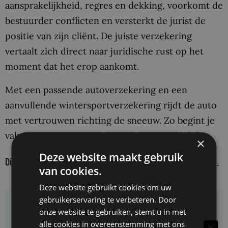
aansprakelijkheid, regres en dekking, voorkomt de
bestuurder conflicten en versterkt de jurist de
positie van zijn cliënt. De juiste verzekering
vertaalt zich direct naar juridische rust op het
moment dat het erop aankomt.
Met een passende autoverzekering en een
aanvullende wintersportverzekering rijdt de auto
met vertrouwen richting de sneeuw. Zo begint je
vakantie ontspannen, al voor de eerste afdaling.
×
Deze website maakt gebruik
Dit bericht valt buiten de redactionele verantwoordelijkheid.
van cookies.
Deze website gebruikt cookies om uw
Delen:
gebruikerservaring te verbeteren. Door
onze website te gebruiken, stemt u in met
alle cookies in overeenstemming met ons