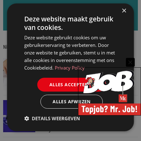
×
Aanmelden voor de Mr. nieuwsbrief
Deze website maakt gebruik
van cookies.
Deze website gebruikt cookies om uw
gebruikerservaring te verbeteren. Door
Nieuwste berichten
onze website te gebruiken, stemt u in met
alle cookies in overeenstemming met ons
JURIDISCH NIEUWS
Cookiebeleid.
Privacy Policy
Aantal notariële akten weer terug naar
normaal
ALLES ACCEPTEREN
6 augustus 2026
ALLES AFWIJZEN
SNELRECHT
AI-muziekaanbieder maakt inbreuk op
DETAILS WEERGEVEN
auteursrecht
4 augustus 2026