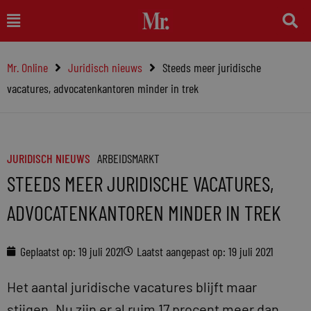
Ga
Main
naar
Menu
de
Mr. Online
Juridisch nieuws
Steeds meer juridische
inhoud
vacatures, advocatenkantoren minder in trek
JURIDISCH NIEUWS
ARBEIDSMARKT
STEEDS MEER JURIDISCHE VACATURES,
ADVOCATENKANTOREN MINDER IN TREK
Geplaatst op:
19 juli 2021
Laatst aangepast op: 19 juli 2021
Het aantal juridische vacatures blijft maar
stijgen. Nu zijn er al ruim 17 procent meer dan