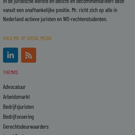
in de juridische wereld en belicht en becommentarieert deze
vanuit een onafhankelijke positie. Mr. richt zich op alle in
Nederland actieve juristen en WO-rechtenstudenten.
VOLG MR. OP SOCIAL MEDIA
L
R
i
s
n
s
THEMA'S
k
e
Advocatuur
d
i
Arbeidsmarkt
n
Bedrijfsjuristen
-
Bedrijfsvoering
i
n
Gerechtsdeurwaarders