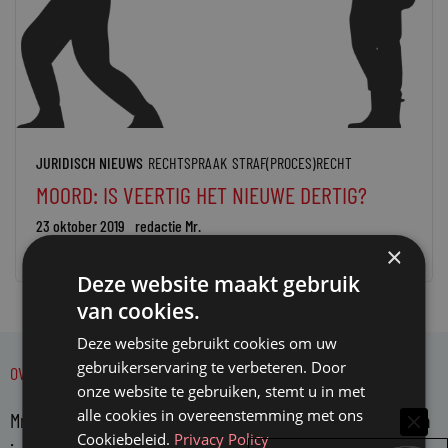
JURIDISCH NIEUWS
RECHTSPRAAK
STRAF(PROCES)RECHT
MOORD: IS VEERTIG HET NIEUWE DERTIG?
23 oktober 2019
redactie Mr.
×
Deze website maakt gebruik
van cookies.
Deze website gebruikt cookies om uw
gebruikerservaring te verbeteren. Door
OVER MR.
onze website te gebruiken, stemt u in met
alle cookies in overeenstemming met ons
Mr. is hét platform voor juristen. Mr. bericht over actuele zaken
Cookiebeleid.
Privacy Policy