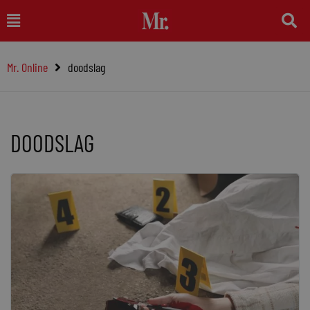
Ga
Main
naar
Menu
de
Mr. Online
doodslag
inhoud
DOODSLAG