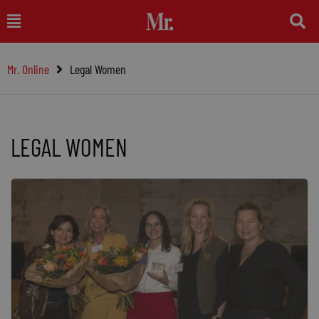
Ga
Main
naar
Menu
de
Mr. Online
Legal Women
inhoud
LEGAL WOMEN