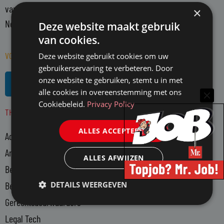
vanuit een onafhankelijke positie. Mr. richt zich op alle in
×
Nederland actieve juristen en WO-rechtenstudenten.
Deze website maakt gebruik
van cookies.
VOLG MR. OP SOCIAL MEDIA
Deze website gebruikt cookies om uw
gebruikerservaring te verbeteren. Door
L
R
onze website te gebruiken, stemt u in met
i
s
alle cookies in overeenstemming met ons
n
s
Cookiebeleid.
Privacy Policy
THEMA'S
k
e
ALLES ACCEPTEREN
Advocatuur
d
i
Arbeidsmarkt
ALLES AFWIJZEN
n
Bedrijfsjuristen
-
DETAILS WEERGEVEN
Bedrijfsvoering
i
n
Gerechtsdeurwaarders
Legal Tech