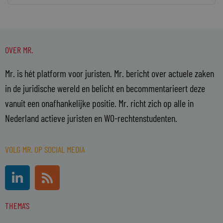
OVER MR.
Mr. is hét platform voor juristen. Mr. bericht over actuele zaken
in de juridische wereld en belicht en becommentarieert deze
vanuit een onafhankelijke positie. Mr. richt zich op alle in
Nederland actieve juristen en WO-rechtenstudenten.
VOLG MR. OP SOCIAL MEDIA
L
R
i
s
n
s
THEMA'S
k
e