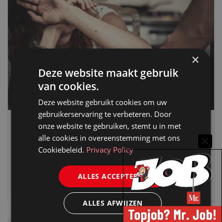
×
Deze website maakt gebruik
van cookies.
Deze website gebruikt cookies om uw
gebruikerservaring te verbeteren. Door
onze website te gebruiken, stemt u in met
JURIDISCH NIEUWS
OPENBAAR MINISTERIE
STRAF(PROCES)RECHT
alle cookies in overeenstemming met ons
NIEUWE AANWIJZING OM: IEMAND IS
Cookiebeleid.
Privacy Policy
SLACHTOFFER TOT TEGENDEEL IS BEWEZEN
1 maart 2024
redactie Mr.
ALLES ACCEPTEREN
ALLES AFWIJZEN