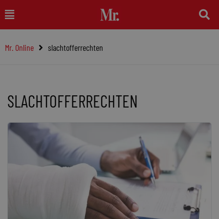
Ga
Main
naar
Menu
de
Mr. Online
slachtofferrechten
inhoud
SLACHTOFFERRECHTEN