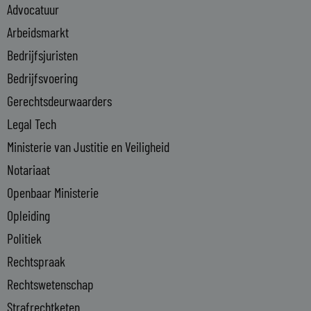
Advocatuur
d
i
Arbeidsmarkt
n
Bedrijfsjuristen
-
Bedrijfsvoering
i
n
Gerechtsdeurwaarders
Legal Tech
Ministerie van Justitie en Veiligheid
Notariaat
Openbaar Ministerie
Opleiding
Politiek
Rechtspraak
Rechtswetenschap
Strafrechtketen