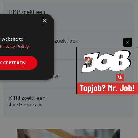
HMP zoekt een
Jurist Arbeidsrecht
×
 website te
Gemeente Meppel zoekt een
Privacy Policy
Juridisch Adviseur
ACCEPTEREN
CAOP zoekt een
Juridisch adviseur (junior)
Kifid zoekt een
Jurist- secretaris