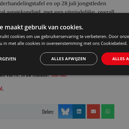
erhandelingstafel en op 28 juli jongstleden
l aangekondigd, met een uiteindelijke, overall
5 miljard euro.
e maakt gebruik van cookies.
Buruma:
“PT kwam naar ons toe om haar positie
ruikt cookies om uw gebruikerservaring te verbeteren. Door onze
Wat zijn de wederzijdse rechten en plichten
 u in met alle cookies in overeenstemming met ons Cookiebeleid.
ndse vennootschaps- en verbintenissenrecht, et
ERGEVEN
ALLES AFWIJZEN
ALLES 
n intensieve periode; never a dull moment.”
uws van Mr. in uw mailbox?
Klik hier
l
.
Delen: