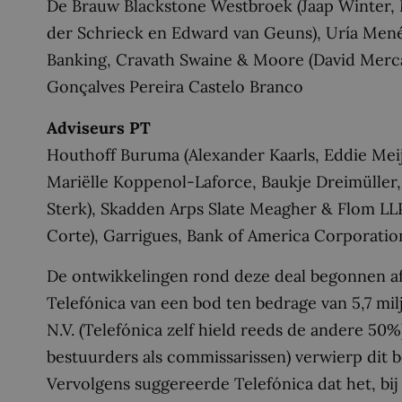
De Brauw Blackstone Westbroek (Jaap Winter, M
der Schrieck en Edward van Geuns), Uría Men
Banking, Cravath Swaine & Moore (David Mercad
Gonçalves Pereira Castelo Branco
Adviseurs PT
Houthoff Buruma (Alexander Kaarls, Eddie Meije
Mariëlle Koppenol-Laforce, Baukje Dreimüller
Sterk), Skadden Arps Slate Meagher & Flom LL
Corte), Garrigues, Bank of America Corporati
De ontwikkelingen rond deze deal begonnen 
Telefónica van een bod ten bedrage van 5,7 mil
N.V. (Telefónica zelf hield reeds de andere 50
bestuurders als commissarissen) verwierp dit 
Vervolgens suggereerde Telefónica dat het, bij