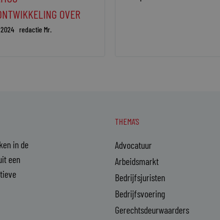
ONTWIKKELING OVER
 2024
redactie Mr.
THEMA'S
aken in de
Advocatuur
it een
Arbeidsmarkt
ctieve
Bedrijfsjuristen
Bedrijfsvoering
Gerechtsdeurwaarders