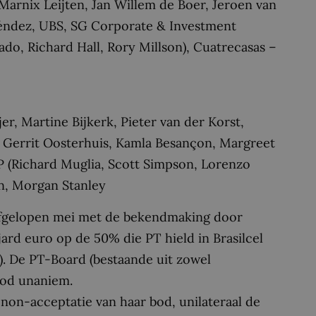
arnix Leijten, Jan Willem de Boer, Jeroen van
éndez, UBS, SG Corporate & Investment
o, Richard Hall, Rory Millson), Cuatrecasas –
r, Martine Bijkerk, Pieter van der Korst,
, Gerrit Oosterhuis, Kamla Besançon, Margreet
P (Richard Muglia, Scott Simpson, Lorenzo
on, Morgan Stanley
afgelopen mei met de bekendmaking door
jard euro op de 50% die PT hield in Brasilcel
%). De PT-Board (bestaande uit zowel
bod unaniem.
 non-acceptatie van haar bod, unilateraal de