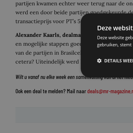
partijen kwamen echter weer terug naar de ond
werd een door beide partijen goedgekeurde dea
transactieprijs voor PT’s 50% in Brasilcel van 7,
Deze websit
Alexander Kaarls, dealmaker voor Houthoff 
Deze website geb
en mogelijke stappen goed te kunnen bepalen. 
gebruiken, stemt
van de partijen in Brasilcel onder het Nederla
DETAILS WE
cetera? Uiteindelijk werd het een kleurrijke e
Wilt u vanaf nu elke week een samenvatting van al het nie
Ook een deal te melden? Mail naar
deals@mr-magazine.n