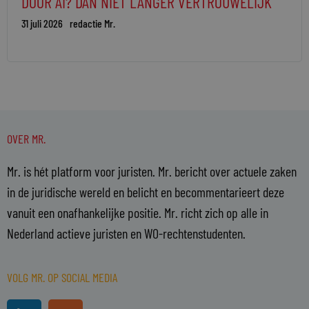
DOOR AI? DAN NIET LANGER VERTROUWELIJK
31 juli 2026
redactie Mr.
OVER MR.
Mr. is hét platform voor juristen. Mr. bericht over actuele zaken
in de juridische wereld en belicht en becommentarieert deze
vanuit een onafhankelijke positie. Mr. richt zich op alle in
Nederland actieve juristen en WO-rechtenstudenten.
VOLG MR. OP SOCIAL MEDIA
L
R