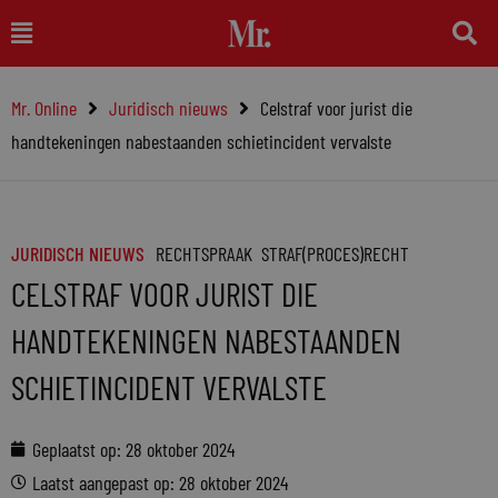
Ga
Main
naar
Menu
de
Mr. Online
Juridisch nieuws
Celstraf voor jurist die
inhoud
handtekeningen nabestaanden schietincident vervalste
JURIDISCH NIEUWS
RECHTSPRAAK
STRAF(PROCES)RECHT
CELSTRAF VOOR JURIST DIE
HANDTEKENINGEN NABESTAANDEN
SCHIETINCIDENT VERVALSTE
Geplaatst op:
28 oktober 2024
Laatst aangepast op: 28 oktober 2024