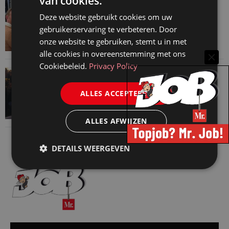
van cookies.
VAN ONZE KENNISPARTNERS
Deze website gebruikt cookies om uw
Martin Woodward: waarom geen enkel
gebruikerservaring te verbeteren. Door
advocatenkantoor hetzelfde kan blijven
onze website te gebruiken, stemt u in met
4 augustus 2026
alle cookies in overeenstemming met ons
Cookiebeleid.
Privacy Policy
VAN ONZE KENNISPARTNERS
Waarom standaard carrièrepaden talent
ALLES ACCEPTEREN
kosten
31 juli 2026
ALLES AFWIJZEN
DETAILS WEERGEVEN