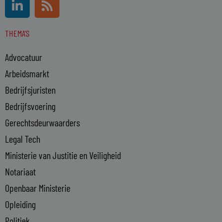
i
s
n
s
THEMA'S
k
e
Advocatuur
d
i
Arbeidsmarkt
n
Bedrijfsjuristen
-
Bedrijfsvoering
i
n
Gerechtsdeurwaarders
Legal Tech
Ministerie van Justitie en Veiligheid
Notariaat
Openbaar Ministerie
Opleiding
Politiek