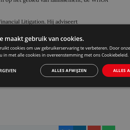
ancial Litigation. Hij adviseert
in (dreigende) conflictsituaties over
e maakt gebruik van cookies.
sche heeft ruime ervaring in procedures over
, aandeelhoudersconflicten en
ruikt cookies om uw gebruikerservaring te verbeteren. Door onze
 u in met alle cookies in overeenstemming met ons Cookiebeleid.
houders. Hij procedeert regelmatig in
.
ERGEVEN
ALLES AFWIJZEN
ALLES 