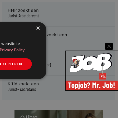
HMP zoekt een
Jurist Arbeidsrecht
×
Gemeente Meppel zoekt een
Juridisch Adviseur
 website te
Privacy Policy
CAOP zoekt een
ACCEPTEREN
Juridisch adviseur (junior)
Kifid zoekt een
Jurist- secretaris