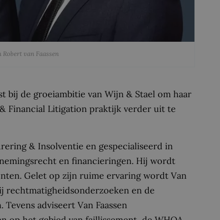
 Robert van Faassen
 bij de groeiambitie van Wijn & Stael om haar
Financial Litigation praktijk verder uit te
ering & Insolventie en gespecialiseerd in
rnemingsrecht en financieringen. Hij wordt
menten. Gelet op zijn ruime ervaring wordt Van
ij rechtmatigheidsonderzoeken en de
n. Tevens adviseert Van Faassen
n op het gebied van faillissement, de WHOA