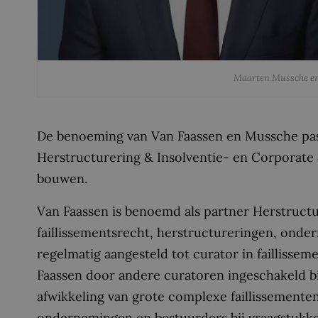
Maarten Mussche en
De benoeming van Van Faassen en Mussche past
Herstructurering & Insolventie- en Corporate & 
bouwen.
Van Faassen is benoemd als partner Herstructur
faillissementsrecht, herstructureringen, onde
regelmatig aangesteld tot curator in faillisse
Faassen door andere curatoren ingeschakeld b
afwikkeling van grote complexe faillissemente
ondernemingen en bestuurders bij vraagstukke