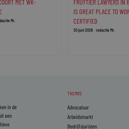
COORT MET WK-
FRUYTIER LAWYERS IN 
E
IS GREAT PLACE TO WO
CERTIFIED
dactie Mr.
30 juni 2026
redactie Mr.
THEMA'S
aken in de
Advocatuur
it een
Arbeidsmarkt
ctieve
Bedrijfsjuristen