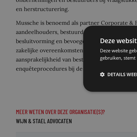
en herstructurering.
Mussche is benoemd als partner Corporate & Fin
aandeelhouders, bestuurders en ondernemingen 
Deze websit
besluitvorming en bevoegdheidsverdeling. Mus
zakelijke overeenkomsten, overnamegeschillen
Deze website geb
gebruiken, stemt
aansprakelijkheid van bestuurders en toezicht
enquêteprocedures bij de Ondernemingskamer
DETAILS WE
MEER WETEN OVER DEZE ORGANISATIE(S)?
WIJN & STAEL ADVOCATEN