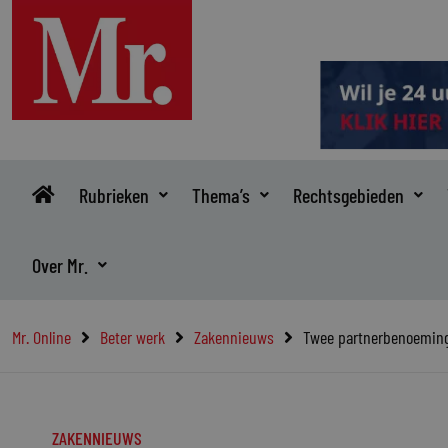
Ga
naar
de
inhoud
Rubrieken
Thema’s
Rechtsgebieden
Over Mr.
Mr. Online
Beter werk
Zakennieuws
Twee partnerbenoeminge
ZAKENNIEUWS