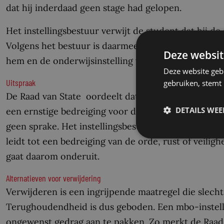
dat hij inderdaad geen stage had gelopen.
Het instellingsbestuur verwijt de student dat hij de
Volgens het bestuur is daarmee het onderlinge ver
Deze websit
hem en de onderwijsinstelling verstoord. De stude
Deze website geb
Uitspraak
gebruiken, stemt
De Raad van State oordeelt dat een mbo-student al
DETAILS WE
een ernstige bedreiging voor de orde, rust of veilig
geen sprake. Het instellingsbestuur heeft onvold
leidt tot een bedreiging van de orde, rust of veiligh
gaat daarom onderuit.
Alternatieven voor verwijdering
Verwijderen is een ingrijpende maatregel die slechts
Terughoudendheid is dus geboden. Een mbo-instel
ongewenst gedrag aan te pakken. Zo merkt de Raad v