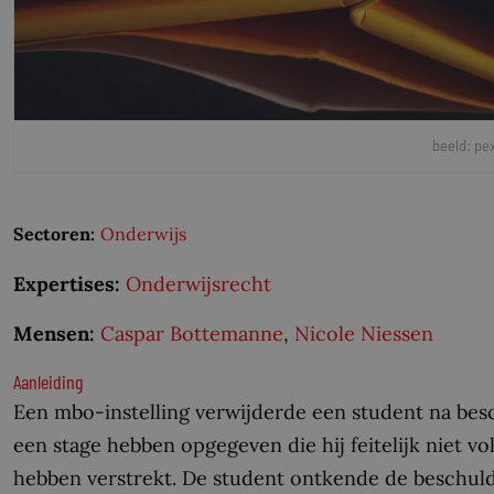
beeld: pe
Sectoren:
Onderwijs
Expertises:
Onderwijsrecht
Mensen:
Caspar Bottemanne
,
Nicole Niessen
Aanleiding
Een mbo-instelling verwijderde een student na bes
een stage hebben opgegeven die hij feitelijk niet v
hebben verstrekt. De student ontkende de beschuldig