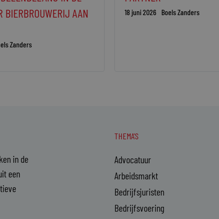
R BIERBROUWERIJ AAN
18 juni 2026
Boels Zanders
els Zanders
THEMA'S
aken in de
Advocatuur
it een
Arbeidsmarkt
ctieve
Bedrijfsjuristen
Bedrijfsvoering