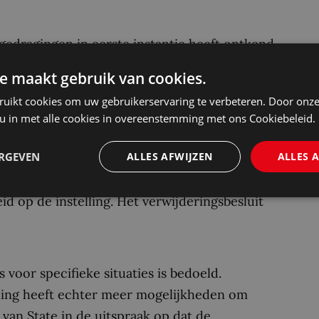
 gedragingen in eerste instantie heeft ontkend.
trouwen geschaad en is de verhouding tussen
e maakt gebruik van cookies.
nt wordt om deze redenen verwijderd.
ruikt cookies om uw gebruikerservaring te verbeteren. Door onze
 u in met alle cookies in overeenstemming met ons Cookiebeleid.
leen verwijderd mag worden als sprake is van
ERGEVEN
ALLES AFWIJZEN
ALLES 
heid op de instelling. In deze zaak was hiervan
oende aangetoond waarom de vertrouwensbreuk
eid op de instelling. Het verwijderingsbesluit
 voor specifieke situaties is bedoeld.
ling heeft echter meer mogelijkheden om
an State in de uitspraak op dat de