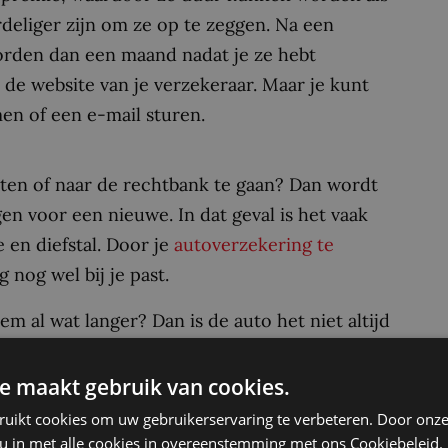
deliger zijn om ze op te zeggen. Na een
worden dan een maand nadat je ze hebt
e website van je verzekeraar. Maar je kunt
men of een e-mail sturen.
ten of naar de rechtbank te gaan? Dan wordt
gen voor een nieuwe. In dat geval is het vaak
en diefstal. Door je
autoverzekering te
 nog wel bij je past.
hem al wat langer? Dan is de auto het niet altijd
n juist van je autoverzekering af.
n looptijd van een jaar en zijn daarna
e maakt gebruik van cookies.
ruikt cookies om uw gebruikerservaring te verbeteren. Door onze
 u in met alle cookies in overeenstemming met ons Cookiebeleid.