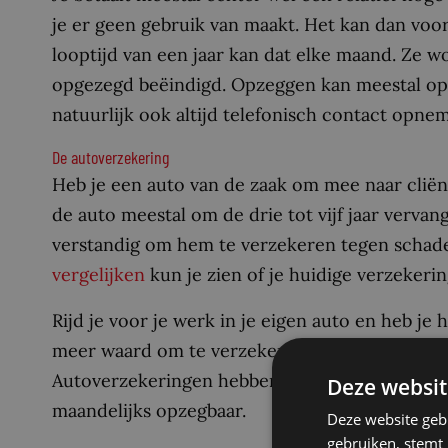
je er geen gebruik van maakt. Het kan dan voor
looptijd van een jaar kan dat elke maand. Ze 
opgezegd beëindigd. Opzeggen kan meestal op d
natuurlijk ook altijd telefonisch contact opne
De autoverzekering
Heb je een auto van de zaak om mee naar cliën
de auto meestal om de drie tot vijf jaar vervan
verstandig om hem te verzekeren tegen schade 
vergelijken
kun je zien of je huidige verzekering
Rijd je voor je werk in je eigen auto en heb je 
meer waard om te verzekeren en wil je misschie
Autoverzekeringen hebben over het algemeen ee
Deze websit
maandelijks opzegbaar.
Deze website geb
gebruiken, stemt