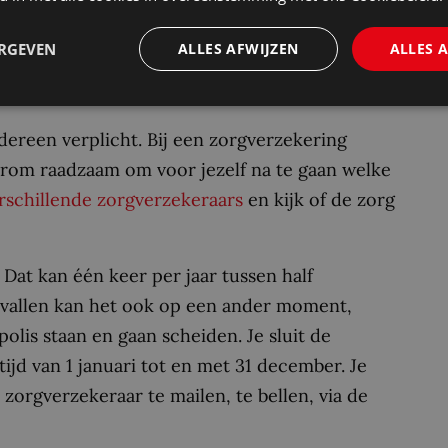
rste jaar opzeggen. Ook als je je auto total
direct opzeggen. Het beste kun je hiervoor
ERGEVEN
ALLES AFWIJZEN
ALLES 
verzekeraar.
dereen verplicht. Bij een zorgverzekering
arom raadzaam om voor jezelf na te gaan welke
rschillende zorgverzekeraars
en kijk of de zorg
Dat kan één keer per jaar tussen half
evallen kan het ook op een ander moment,
polis staan en gaan scheiden. Je sluit de
tijd van 1 januari tot en met 31 december. Je
orgverzekeraar te mailen, te bellen, via de