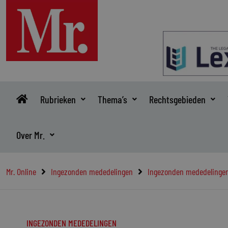
Ga
naar
de
inhoud
Rubrieken
Thema’s
Rechtsgebieden
Over Mr.
Mr. Online
Ingezonden mededelingen
Ingezonden mededelinge
INGEZONDEN MEDEDELINGEN