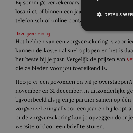
Bij sommige verzekeraars kun je al wel in het ee
loss rijdt of binnen een jaar verkoopt, kun je 
DETAILS WE
telefonisch of online contact opnemen met je 
De zorgverzekering
Het hebben van een zorgverzekering is voor ie
kunnen de kosten al snel oplopen en het is da
het beste bij je past. Vergelijk de prijzen van
ve
die ze bieden voor jou toereikend is.
Heb je er een gevonden en wil je overstappen? 
november en 31 december. In uitzonderlijke g
bijvoorbeeld als jij en je partner samen op één 
zorgverzekering af voor een jaar en hij loopt al
oude zorgverzekering kun je opzeggen door je z
website of door een brief te sturen.