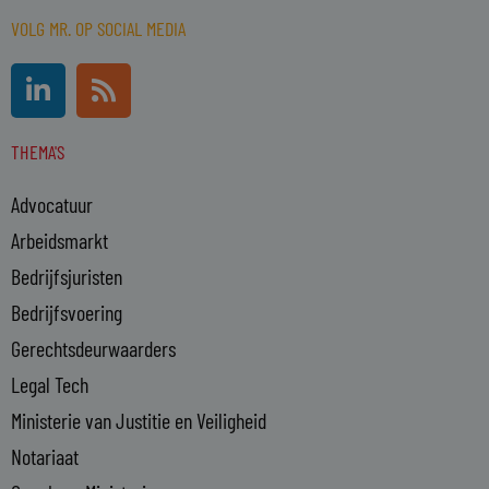
VOLG MR. OP SOCIAL MEDIA
L
R
i
s
n
s
THEMA'S
k
e
Advocatuur
d
i
Arbeidsmarkt
n
Bedrijfsjuristen
-
Bedrijfsvoering
i
n
Gerechtsdeurwaarders
Legal Tech
Ministerie van Justitie en Veiligheid
Notariaat