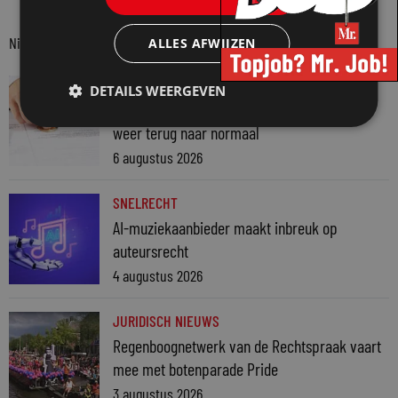
Nieuwste berichten
ALLES AFWIJZEN
JURIDISCH NIEUWS
DETAILS WEERGEVEN
Aantal notariële akten na topmaand in juni
weer terug naar normaal
6 augustus 2026
SNELRECHT
AI-muziekaanbieder maakt inbreuk op
auteursrecht
4 augustus 2026
JURIDISCH NIEUWS
Regenboognetwerk van de Rechtspraak vaart
mee met botenparade Pride
3 augustus 2026