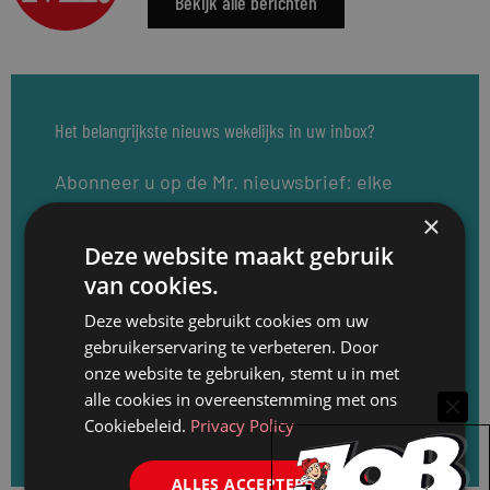
Bekijk alle berichten
Het belangrijkste nieuws wekelijks in uw inbox?
Abonneer u op de Mr. nieuwsbrief: elke
dinsdag rond de lunch een update van het
×
nieuws van de afgelopen week, de laatste
Deze website maakt gebruik
loopbaanwijzigingen en de recentste
van cookies.
vacatures. Meld u direct aan en ontvang
Deze website gebruikt cookies om uw
elke dinsdag de Mr. nieuwsbrief.
gebruikerservaring te verbeteren. Door
onze website te gebruiken, stemt u in met
alle cookies in overeenstemming met ons
Aanmelden voor de Mr. nieuwsbrief
Cookiebeleid.
Privacy Policy
ALLES ACCEPTEREN