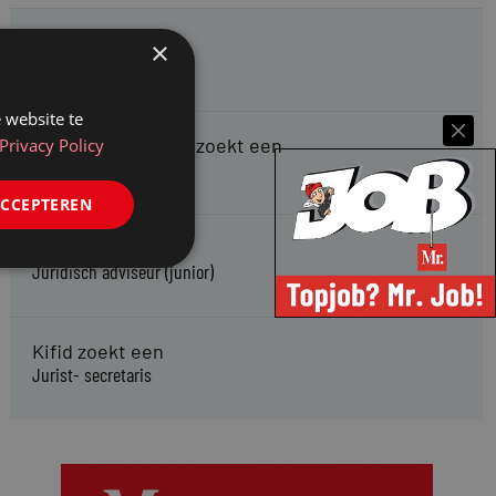
HMP zoekt een
×
Jurist Arbeidsrecht
 website te
Gemeente Meppel zoekt een
Privacy Policy
Juridisch Adviseur
ACCEPTEREN
CAOP zoekt een
Juridisch adviseur (junior)
Kifid zoekt een
Jurist- secretaris