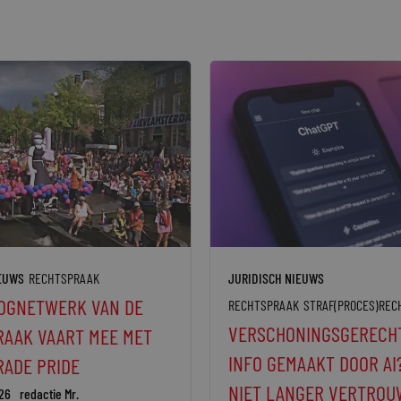
IEUWS
RECHTSPRAAK
JURIDISCH NIEUWS
OGNETWERK VAN DE
RECHTSPRAAK
STRAF(PROCES)REC
VERSCHONINGSGERECH
AAK VAART MEE MET
INFO GEMAAKT DOOR AI
ADE PRIDE
NIET LANGER VERTROU
26
redactie Mr.