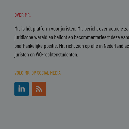
OVER MR.
Mr. is hét platform voor juristen. Mr. bericht over actuele z
juridische wereld en belicht en becommentarieert deze vanu
onafhankelijke positie. Mr. richt zich op alle in Nederland a
juristen en WO-rechtenstudenten.
VOLG MR. OP SOCIAL MEDIA
L
R
i
s
n
s
k
e
d
i