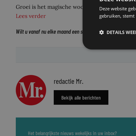
Groei is het magische woord voor managers en d
Deze website geb
Lees verder
gebruiken, stemt
Wilt u vanaf nu elke maand een samenvatting van alle Bete
DETAILS WE
redactie Mr.
Bekijk alle berichten
Het belangrijkste nieuws wekelijks in uw inbox?