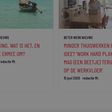
NIEUWS
BETER WERK NIEUWS
ING. WAT IS HET, EN
MINDER THUISWERKEN 
E ERMEE OM?
IDEE? ‘WORK HARD PLA
MAG (EEN BEETJE) TE
redactie Mr.
OP DE WERKVLOER’
15 juni 2026
redactie Mr.