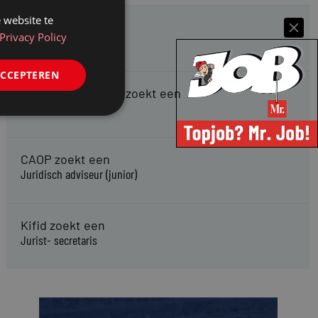
 website te
HMP zoekt een
Privacy Policy
Jurist Arbeidsrecht
ACCEPTEREN
Gemeente Meppel zoekt een
Juridisch Adviseur
CAOP zoekt een
Juridisch adviseur (junior)
Kifid zoekt een
Jurist- secretaris