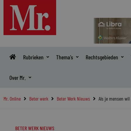
Ga
naar
de
inhoud
Rubrieken
Thema’s
Rechtsgebieden
Over Mr.
Mr. Online
Beter werk
Beter Werk Nieuws
Als je mensen wil
BETER WERK NIEUWS