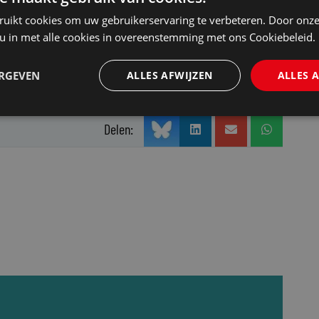
e heilige graal is de recruiter. Helaas wordt…
ruikt cookies om uw gebruikerservaring te verbeteren. Door onze
 u in met alle cookies in overeenstemming met ons Cookiebeleid.
r Werk-artikelen van Mr.-Online in uw mailbox?
Klik hier
ERGEVEN
ALLES AFWIJZEN
ALLES 
Delen: