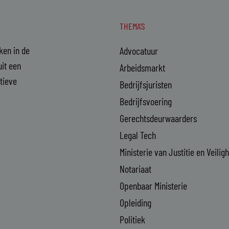
THEMA'S
aken in de
Advocatuur
it een
Arbeidsmarkt
ctieve
Bedrijfsjuristen
Bedrijfsvoering
Gerechtsdeurwaarders
Legal Tech
Ministerie van Justitie en Veilig
Notariaat
Openbaar Ministerie
Opleiding
Politiek