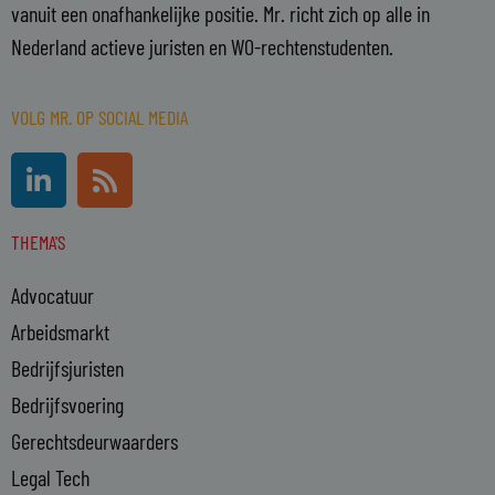
vanuit een onafhankelijke positie. Mr. richt zich op alle in
Nederland actieve juristen en WO-rechtenstudenten.
VOLG MR. OP SOCIAL MEDIA
L
R
i
s
n
s
THEMA'S
k
e
Advocatuur
d
i
Arbeidsmarkt
n
Bedrijfsjuristen
-
Bedrijfsvoering
i
n
Gerechtsdeurwaarders
Legal Tech