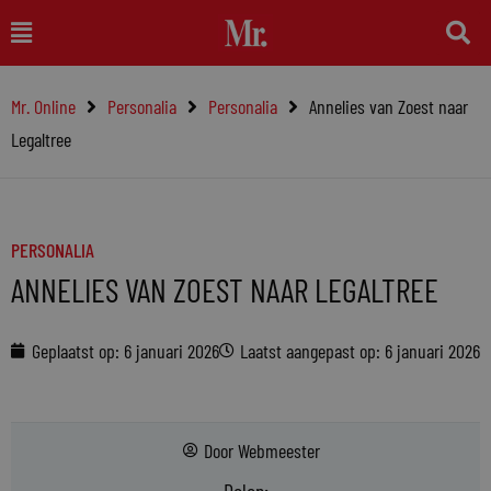
Ga
Main
naar
Menu
de
Mr. Online
Personalia
Personalia
Annelies van Zoest naar
inhoud
Legaltree
PERSONALIA
ANNELIES VAN ZOEST NAAR LEGALTREE
Geplaatst op:
6 januari 2026
Laatst aangepast op: 6 januari 2026
Door
Webmeester