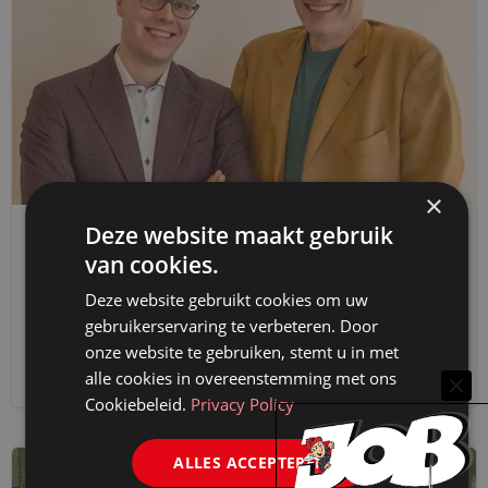
×
Deze website maakt gebruik
ARTIKELEN
van cookies.
‘ADVOCAAT BRENGT REDELIJKHEID IN HET
Deze website gebruikt cookies om uw
PROCES’
gebruikerservaring te verbeteren. Door
14 december 2019
Henriette van Wermeskerken
onze website te gebruiken, stemt u in met
alle cookies in overeenstemming met ons
Cookiebeleid.
Privacy Policy
ALLES ACCEPTEREN