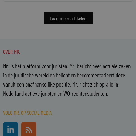
Laad meer artikelen
OVER MR.
Mr. is hét platform voor juristen. Mr. bericht over actuele zaken
in de juridische wereld en belicht en becommentarieert deze
vanuit een onafhankelijke positie. Mr. richt zich op alle in
Nederland actieve juristen en WO-rechtenstudenten.
VOLG MR. OP SOCIAL MEDIA
L
R
i
s