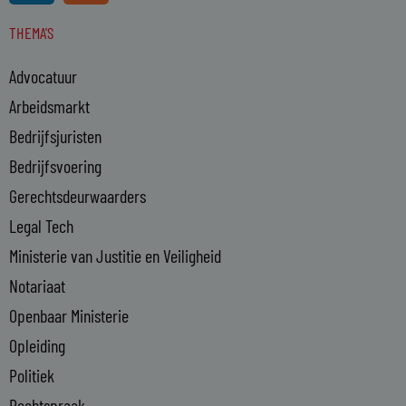
n
s
THEMA'S
k
e
Advocatuur
d
i
Arbeidsmarkt
n
Bedrijfsjuristen
-
Bedrijfsvoering
i
n
Gerechtsdeurwaarders
Legal Tech
Ministerie van Justitie en Veiligheid
Notariaat
Openbaar Ministerie
Opleiding
Politiek
Rechtspraak