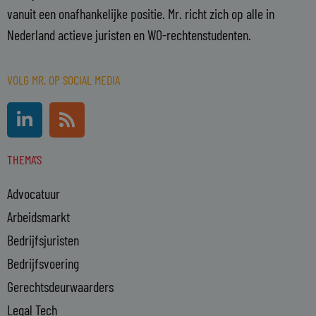
vanuit een onafhankelijke positie. Mr. richt zich op alle in
Nederland actieve juristen en WO-rechtenstudenten.
VOLG MR. OP SOCIAL MEDIA
L
R
i
s
n
s
THEMA'S
k
e
Advocatuur
d
i
Arbeidsmarkt
n
Bedrijfsjuristen
-
Bedrijfsvoering
i
n
Gerechtsdeurwaarders
Legal Tech