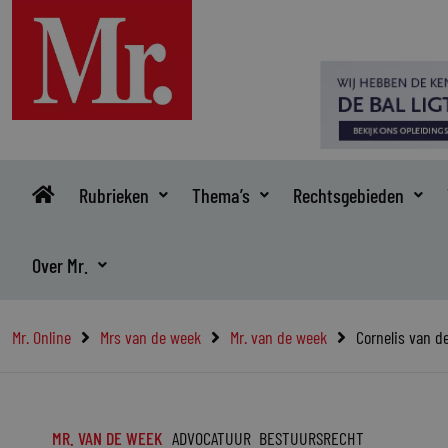
Ga
naar
de
inhoud
Rubrieken
Thema’s
Rechtsgebieden
Over Mr.
Mr. Online
Mrs van de week
Mr. van de week
Cornelis van de
MR. VAN DE WEEK
ADVOCATUUR
BESTUURSRECHT