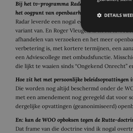
Bij het tv-programma Radar (15 februari) zei 
het oogpunt van openbaarheid net zo slecht is a
DETAILS WE
Radar leverde een nogal eenzijdig beeld van d
variant van. En Roger Vleugels is nooit tevreden
afhandelen van verzoeken en het meer openb
verbetering is, met kortere termijnen, een aan
een Adviescollege met ombudsfunctie. Misschie
die lijkt te waaien sinds “Ongekend Onrecht” en 
Hoe zit het met persoonlijke beleidsopvattingen
Die worden nog altijd beschermd onder de WOO 
met een amendement nog geregeld dat voor s
dergelijke opvattingen (geanonimiseerd) ope
En: kan de WOO opboksen tegen de Rutte-doctri
Dat frame van die doctrine vind ik nogal ove