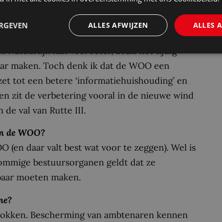
WOB-kenner Roger Vleugels dat de WOO vanuit
ls de WOB. Mee eens?
ERGEVEN
ALLES AFWIJZEN
ALLES 
e materie. Lubach maakte er een grappige
. Natuurlijk kan veel beter, zoals het tijdig
aar maken. Toch denk ik dat de WOO een
zet tot een betere ‘informatiehuishouding’ en
n zit de verbetering vooral in de nieuwe wind
de val van Rutte III.
 in de WOO?
(en daar valt best wat voor te zeggen). Wel is
ommige bestuursorganen geldt dat ze
nbaar moeten maken.
ne?
rtrokken. Bescherming van ambtenaren kennen