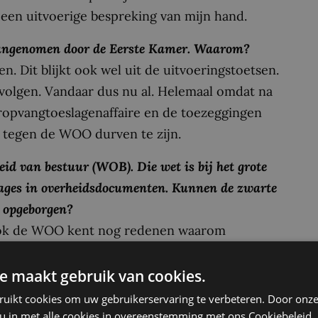
 een uitvoerige bespreking van mijn hand.
 aangenomen door de Eerste Kamer. Waarom?
. Dit blijkt ook wel uit de uitvoeringstoetsen.
volgen. Vandaar dus nu al. Helemaal omdat na
ropvangtoeslagenaffaire en de toezeggingen
 tegen de WOO durven te zijn.
d van bestuur (WOB). Die wet is bij het grote
ssages in overheidsdocumenten. Kunnen de zwarte
 opgeborgen?
t ook de WOO kent nog redenen waarom
d mag worden gemaakt. Denk aan de
lijke informatie of de meningen van
e maakt gebruik van cookies.
e door de overheid worden ingehuurd.
ruikt cookies om uw gebruikerservaring te verbeteren. Door onze
 u in met alle cookies in overeenstemming met ons Cookiebeleid.