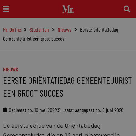
Ga
Main
naar
Menu
de
Mr. Online
Studenten
Nieuws
Eerste Oriëntatiedag
inhoud
Gemeentejurist een groot succes
NIEUWS
EERSTE ORIËNTATIEDAG GEMEENTEJURIST
EEN GROOT SUCCES
Geplaatst op:
10 mei 2026
Laatst aangepast op: 8 juni 2026
De eerste editie van de Oriëntatiedag
Gemeentejurist, die op 22 april plaatsvond in