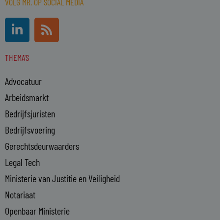
VOLG MR. OP SOCIAL MEDIA
L
R
i
s
n
s
THEMA'S
k
e
Advocatuur
d
i
Arbeidsmarkt
n
Bedrijfsjuristen
-
Bedrijfsvoering
i
n
Gerechtsdeurwaarders
Legal Tech
Ministerie van Justitie en Veiligheid
Notariaat
Openbaar Ministerie