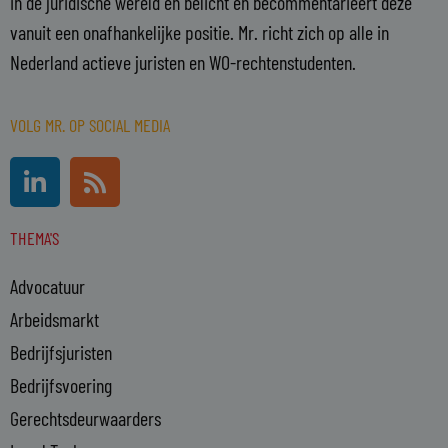
in de juridische wereld en belicht en becommentarieert deze
vanuit een onafhankelijke positie. Mr. richt zich op alle in
Nederland actieve juristen en WO-rechtenstudenten.
VOLG MR. OP SOCIAL MEDIA
L
R
i
s
n
s
THEMA'S
k
e
Advocatuur
d
i
Arbeidsmarkt
n
Bedrijfsjuristen
-
Bedrijfsvoering
i
n
Gerechtsdeurwaarders