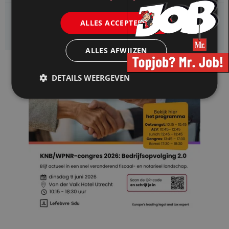
Kifid zoekt een
ALLES ACCEPTEREN
Jurist- secretaris
ALLES AFWIJZEN
DETAILS WEERGEVEN