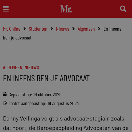
Ga
Main
naar
Menu
de
Mr. Online
Studenten
Nieuws
Algemeen
En ineens
inhoud
ben je advocaat
ALGEMEEN
,
NIEUWS
EN INEENS BEN JE ADVOCAAT
Geplaatst op:
19 oktober 2021
Laatst aangepast op: 19 augustus 2024
Danny Vellinga volgt als advocaat-stagiair, zoals
dat hoort, de Beroepsopleiding Advocaten van de