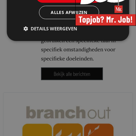
in het Engels voor juridische
ALLES AFWIJZEN
professionals. Branch Out werkt
met het uitgangspunt dat “taal”
DETAILS WEERGEVEN
niet op zichzelf staat; we
gebruiken een specifieke taal in
specifiek omstandigheden voor
specifieke doeleinden.
Bekijk alle berichten