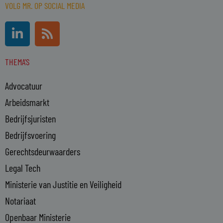
VOLG MR. OP SOCIAL MEDIA
L
R
i
s
n
s
THEMA'S
k
e
Advocatuur
d
i
Arbeidsmarkt
n
Bedrijfsjuristen
-
Bedrijfsvoering
i
n
Gerechtsdeurwaarders
Legal Tech
Ministerie van Justitie en Veiligheid
Notariaat
Openbaar Ministerie