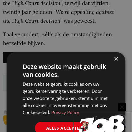
the High Court decision
”, terwijl dat vijftien,
twintig jaar geleden “
We’re appealing against
the High Court decision
” was geweest.
Taal verandert, zélfs als de omstandigheden
hetzelfde blijven.
×
Ook úw Legal English verbeteren? Klik hier!
Deze website maakt gebruik
van cookies.
Delen:
Deze website gebruikt cookies om uw
gebruikerservaring te verbeteren. Door
onze website te gebruiken, stemt u in met
alle cookies in overeenstemming met ons
Branch Out Legal
Cookiebeleid.
Privacy Policy
Branch Out verzorgt trainingen
op het gebied van vaardigheden
ALLES ACCEPTEREN