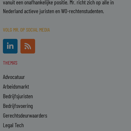
vanuit een onafhankelijke positie. Mr. richt zich op alle in
Nederland actieve juristen en WO-rechtenstudenten.
VOLG MR. OP SOCIAL MEDIA
L
R
i
s
n
s
THEMA'S
k
e
Advocatuur
d
i
Arbeidsmarkt
n
Bedrijfsjuristen
-
Bedrijfsvoering
i
n
Gerechtsdeurwaarders
Legal Tech