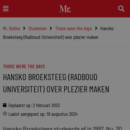
Ga
Main
naar
Menu
de
Mr. Online
Studenten
Those were the days
Hansko
inhoud
Broeksteeg (Radboud Universiteit) over plezier maken
THOSE WERE THE DAYS
HANSKO BROEKSTEEG (RADBOUD
UNIVERSITEIT) OVER PLEZIER MAKEN
Geplaatst op:
2 februari 2023
Laatst aangepast op: 19 augustus 2024
Hansko Broeksteeg studeerde af in 1997. Nu, 30