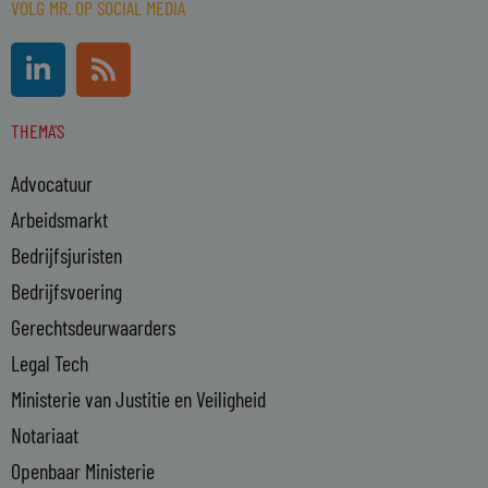
VOLG MR. OP SOCIAL MEDIA
L
R
i
s
n
s
THEMA'S
k
e
Advocatuur
d
i
Arbeidsmarkt
n
Bedrijfsjuristen
-
Bedrijfsvoering
i
n
Gerechtsdeurwaarders
Legal Tech
Ministerie van Justitie en Veiligheid
Notariaat
Openbaar Ministerie