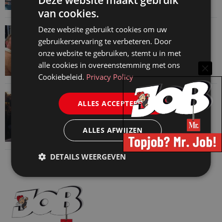
Deze website maakt gebruik
van cookies.
Deze website gebruikt cookies om uw
VAN ONZE KENNISPARTNERS
gebruikerservaring te verbeteren. Door
Martin Woodward: waarom geen enkel
onze website te gebruiken, stemt u in met
advocatenkantoor hetzelfde kan blijven
alle cookies in overeenstemming met ons
4 augustus 2026
Cookiebeleid.
Privacy Policy
VAN ONZE KENNISPARTNERS
ALLES ACCEPTEREN
Waarom standaard carrièrepaden talent
kosten
ALLES AFWIJZEN
31 juli 2026
DETAILS WEERGEVEN