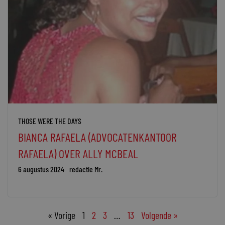
THOSE WERE THE DAYS
BIANCA RAFAELA (ADVOCATENKANTOOR
RAFAELA) OVER ALLY MCBEAL
6 augustus 2024
redactie Mr.
« Vorige
1
2
3
…
13
Volgende »