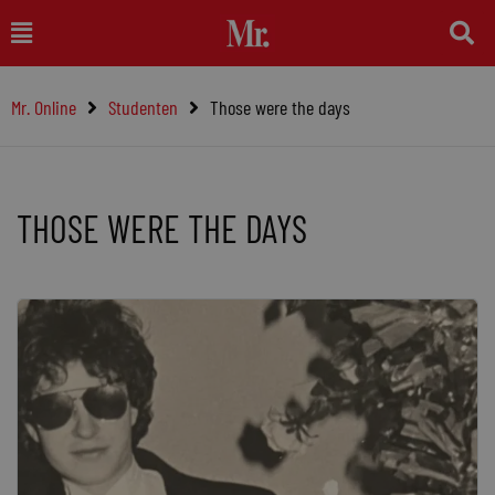
Ga
Main
naar
Menu
de
Mr. Online
Studenten
Those were the days
inhoud
THOSE WERE THE DAYS
Pagina
Pagina
Pagina
Pagina