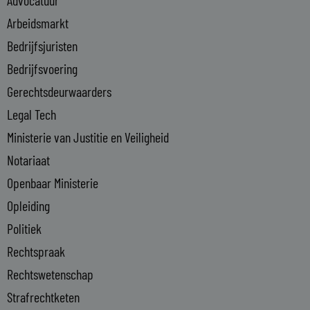
d
i
Arbeidsmarkt
n
Bedrijfsjuristen
-
Bedrijfsvoering
i
n
Gerechtsdeurwaarders
Legal Tech
Ministerie van Justitie en Veiligheid
Notariaat
Openbaar Ministerie
Opleiding
Politiek
Rechtspraak
Rechtswetenschap
Strafrechtketen