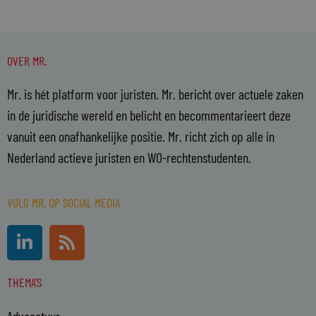
OVER MR.
Mr. is hét platform voor juristen. Mr. bericht over actuele zaken
in de juridische wereld en belicht en becommentarieert deze
vanuit een onafhankelijke positie. Mr. richt zich op alle in
Nederland actieve juristen en WO-rechtenstudenten.
VOLG MR. OP SOCIAL MEDIA
L
R
i
s
n
s
THEMA'S
k
e
Advocatuur