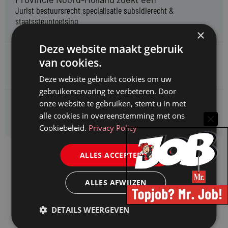
Jurist bestuursrecht specialisatie subsidierecht &
staatssteuntoetsing
×
Deze website maakt gebruik
Omgevingsdienst Haaglanden zoekt een
van cookies.
Jurist Omgevingsrecht (faunabeheer)
Deze website gebruikt cookies om uw
gebruikerservaring te verbeteren. Door
onze website te gebruiken, stemt u in met
Enexis zoekt een
Rentmeester midden- en hoogspanning
alle cookies in overeenstemming met ons
Cookiebeleid.
Privacy Policy
ALLES ACCEPTEREN
ALLES AFWIJZEN
DETAILS WEERGEVEN