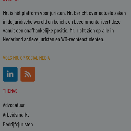
Mr. is hét platform voor juristen. Mr. bericht over actuele zaken
in de juridische wereld en belicht en becommentarieert deze
vanuit een onafhankelijke positie. Mr. richt zich op alle in
Nederland actieve juristen en WO-rechtenstudenten.
VOLG MR. OP SOCIAL MEDIA
L
R
i
s
n
s
THEMA'S
k
e
Advocatuur
d
i
Arbeidsmarkt
n
Bedrijfsjuristen
-