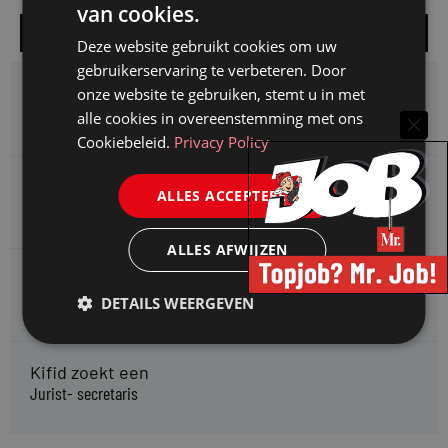
van cookies.
Alle vacatures
Deze website gebruikt cookies om uw
gebruikerservaring te verbeteren. Door
HMP zoekt een
onze website te gebruiken, stemt u in met
Jurist Arbeidsrecht
alle cookies in overeenstemming met ons
Cookiebeleid.
Privacy Policy
Gemeente Meppel zoekt een
ALLES ACCEPTEREN
Juridisch Adviseur
ALLES AFWIJZEN
CAOP zoekt een
Juridisch adviseur (junior)
DETAILS WEERGEVEN
Kifid zoekt een
Jurist- secretaris