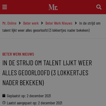
Ga
Main
naar
Menu
de
Mr. Online
Beter werk
Beter Werk Nieuws
In de strijd om
inhoud
talent lijkt weer alles geoorloofd (3 lokkertjes nader bekeken)
BETER WERK NIEUWS
IN DE STRIJD OM TALENT LIJKT WEER
ALLES GEOORLOOFD (3 LOKKERTJES
NADER BEKEKEN)
Geplaatst op:
2 december 2021
Laatst aangepast op: 2 december 2021