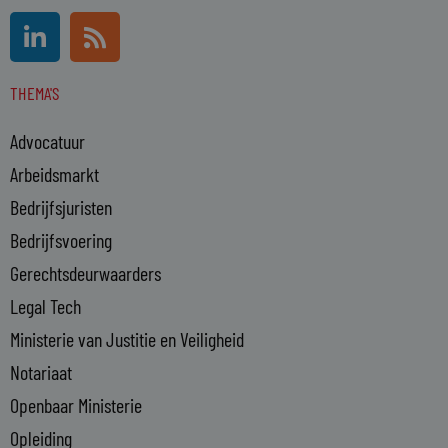
L
R
i
s
n
s
THEMA'S
k
e
Advocatuur
d
i
Arbeidsmarkt
n
Bedrijfsjuristen
-
Bedrijfsvoering
i
n
Gerechtsdeurwaarders
Legal Tech
Ministerie van Justitie en Veiligheid
Notariaat
Openbaar Ministerie
Opleiding